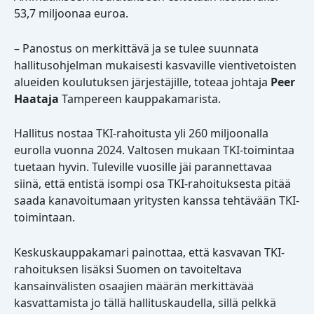
53,7 miljoonaa euroa.
– Panostus on merkittävä ja se tulee suunnata
hallitusohjelman mukaisesti kasvaville vientivetoisten
alueiden koulutuksen järjestäjille, toteaa johtaja
Peer
Haataja
Tampereen kauppakamarista.
Hallitus nostaa TKI-rahoitusta yli 260 miljoonalla
eurolla vuonna 2024. Valtosen mukaan TKI-toimintaa
tuetaan hyvin. Tuleville vuosille jäi parannettavaa
siinä, että entistä isompi osa TKI-rahoituksesta pitää
saada kanavoitumaan yritysten kanssa tehtävään TKI-
toimintaan.
Keskuskauppakamari painottaa, että kasvavan TKI-
rahoituksen lisäksi Suomen on tavoiteltava
kansainvälisten osaajien määrän merkittävää
kasvattamista jo tällä hallituskaudella, sillä pelkkä