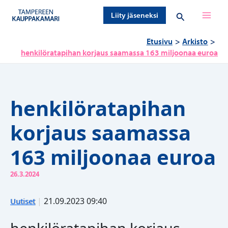
Siirry
Hae
Liity jäseneksi
sisältöön
Etusivu
Arkisto
henkilöratapihan korjaus saamassa 163 miljoonaa euroa
henkilöratapihan
korjaus saamassa
163 miljoonaa euroa
26.3.2024
|
21.09.2023 09:40
Uutiset