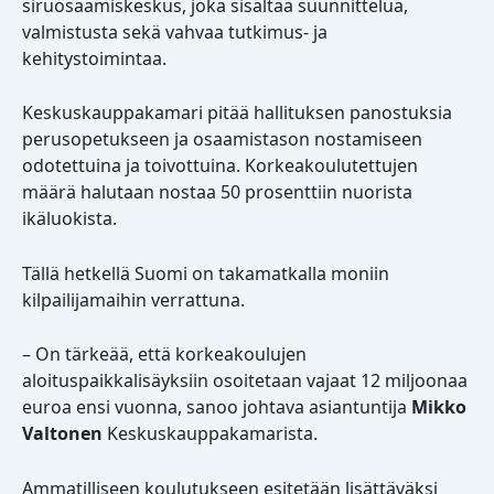
siruosaamiskeskus, joka sisältää suunnittelua,
valmistusta sekä vahvaa tutkimus- ja
kehitystoimintaa.
Keskuskauppakamari pitää hallituksen panostuksia
perusopetukseen ja osaamistason nostamiseen
odotettuina ja toivottuina. Korkeakoulutettujen
määrä halutaan nostaa 50 prosenttiin nuorista
ikäluokista.
Tällä hetkellä Suomi on takamatkalla moniin
kilpailijamaihin verrattuna.
– On tärkeää, että korkeakoulujen
aloituspaikkalisäyksiin osoitetaan vajaat 12 miljoonaa
euroa ensi vuonna, sanoo johtava asiantuntija
Mikko
Valtonen
Keskuskauppakamarista.
Ammatilliseen koulutukseen esitetään lisättäväksi