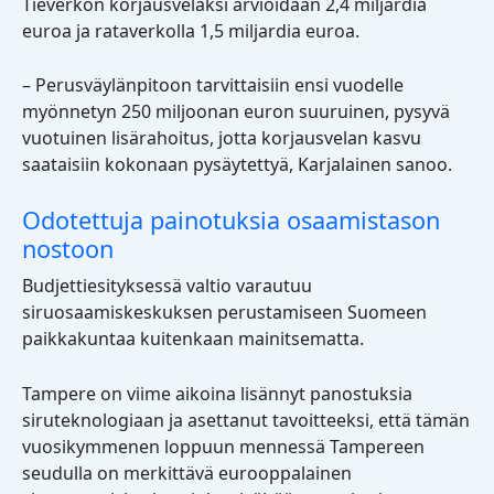
Tieverkon korjausvelaksi arvioidaan 2,4 miljardia
euroa ja rataverkolla 1,5 miljardia euroa.
– Perusväylänpitoon tarvittaisiin ensi vuodelle
myönnetyn 250 miljoonan euron suuruinen, pysyvä
vuotuinen lisärahoitus, jotta korjausvelan kasvu
saataisiin kokonaan pysäytettyä, Karjalainen sanoo.
Odotettuja painotuksia osaamistason
nostoon
Budjettiesityksessä valtio varautuu
siruosaamiskeskuksen perustamiseen Suomeen
paikkakuntaa kuitenkaan mainitsematta.
Tampere on viime aikoina lisännyt panostuksia
siruteknologiaan ja asettanut tavoitteeksi, että tämän
vuosikymmenen loppuun mennessä Tampereen
seudulla on merkittävä eurooppalainen