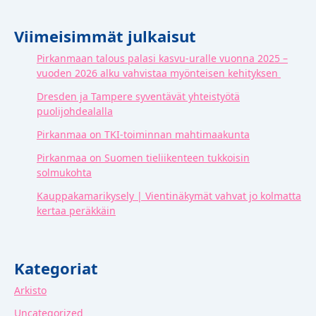
Viimeisimmät julkaisut
Pirkanmaan talous palasi kasvu-uralle vuonna 2025 –
vuoden 2026 alku vahvistaa myönteisen kehityksen
Dresden ja Tampere syventävät yhteistyötä
puolijohdealalla
Pirkanmaa on TKI-toiminnan mahtimaakunta
Pirkanmaa on Suomen tieliikenteen tukkoisin
solmukohta
Kauppakamarikysely | Vientinäkymät vahvat jo kolmatta
kertaa peräkkäin
Kategoriat
Arkisto
Uncategorized