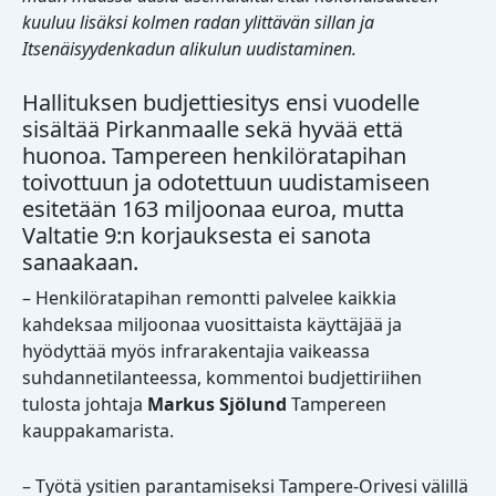
kuuluu lisäksi kolmen radan ylittävän sillan ja
Itsenäisyydenkadun alikulun uudistaminen.
Hallituksen budjettiesitys ensi vuodelle
sisältää Pirkanmaalle sekä hyvää että
huonoa. Tampereen henkilöratapihan
toivottuun ja odotettuun uudistamiseen
esitetään 163 miljoonaa euroa, mutta
Valtatie 9:n korjauksesta ei sanota
sanaakaan.
– Henkilöratapihan remontti palvelee kaikkia
kahdeksaa miljoonaa vuosittaista käyttäjää ja
hyödyttää myös infrarakentajia vaikeassa
suhdannetilanteessa, kommentoi budjettiriihen
tulosta johtaja
Markus Sjölund
Tampereen
kauppakamarista.
– Työtä ysitien parantamiseksi Tampere-Orivesi välillä