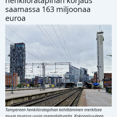
henkilöratapihan korjaus
saamassa 163 miljoonaa
euroa
Tampereen henkilöratapihan kehittäminen merkitsee
muun muassa uusia asemalaitureita. Kokonaisuuteen