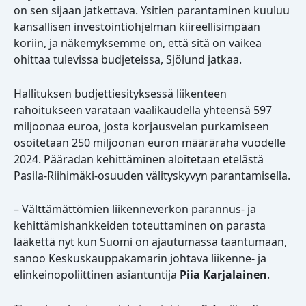
on sen sijaan jatkettava. Ysitien parantaminen kuuluu
kansallisen investointiohjelman kiireellisimpään
koriin, ja näkemyksemme on, että sitä on vaikea
ohittaa tulevissa budjeteissa, Sjölund jatkaa.
Hallituksen budjettiesityksessä liikenteen
rahoitukseen varataan vaalikaudella yhteensä 597
miljoonaa euroa, josta korjausvelan purkamiseen
osoitetaan 250 miljoonan euron määräraha vuodelle
2024. Pääradan kehittäminen aloitetaan etelästä
Pasila-Riihimäki-osuuden välityskyvyn parantamisella.
– Välttämättömien liikenneverkon parannus- ja
kehittämishankkeiden toteuttaminen on parasta
lääkettä nyt kun Suomi on ajautumassa taantumaan,
sanoo Keskuskauppakamarin johtava liikenne- ja
elinkeinopoliittinen asiantuntija
Piia Karjalainen
.