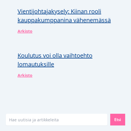
Vientijohtajakysely: Kiinan rooli
kauppakumppanina vähenemässä
Arkisto
Koulutus voi olla vaihtoehto
lomautuksille
Arkisto
Etsi
Etsi