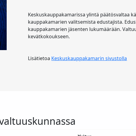
Keskuskauppakamarissa ylintä päätösvaltaa k
kauppakamarien valitsemista edustajista. Edu
kauppakamarien jäsenten lukumäärään. Valtuu
kevätkokoukseen.
Lisätietoa
Keskuskauppakamarin sivustolla
valtuuskunnassa