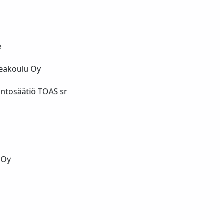
e
eakoulu Oy
untosäätiö TOAS sr
 Oy