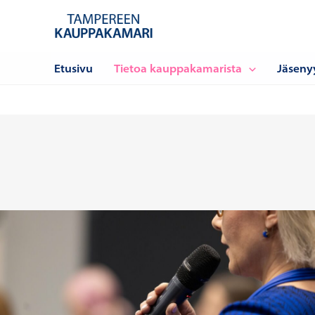
Siirry
sisältöön
Etusivu
Tietoa kauppakamarista
Jäseny