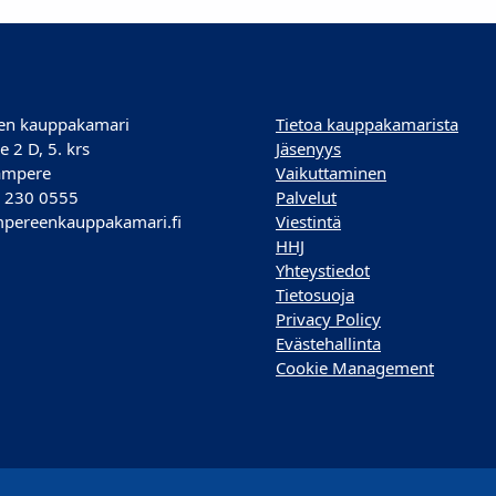
en kauppakamari
Tietoa kauppakamarista
e 2 D, 5. krs
Jäsenyys
ampere
Vaikuttaminen
) 230 0555
Palvelut
pereenkauppakamari.fi
Viestintä
HHJ
Yhteystiedot
Tietosuoja
Privacy Policy
Evästehallinta
Cookie Management