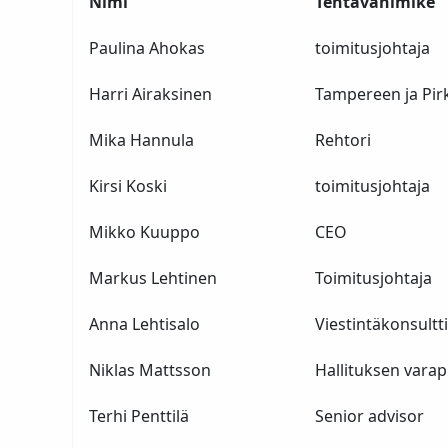
Nimi
Tehtävänimike
Paulina Ahokas
toimitusjohtaja
Harri Airaksinen
Tampereen ja Pir
Mika Hannula
Rehtori
Kirsi Koski
toimitusjohtaja
Mikko Kuuppo
CEO
Markus Lehtinen
Toimitusjohtaja
Anna Lehtisalo
Viestintäkonsultt
Niklas Mattsson
Hallituksen vara
Terhi Penttilä
Senior advisor