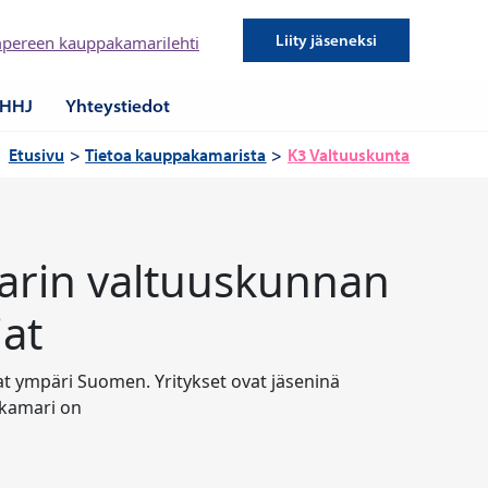
Liity jäseneksi
pereen kauppakamarilehti
HHJ
Yhteystiedot
Etusivu
Tietoa kauppakamarista
K3 Valtuuskunta
rin valtuuskunnan
at
at ympäri Suomen. Yritykset ovat jäseninä
akamari on