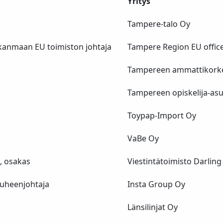
Yritys
Tampere-talo Oy
kanmaan EU toimiston johtaja
Tampere Region EU offic
Tampereen ammattikork
Tampereen opiskelija-as
Toypap-Import Oy
VaBe Oy
i, osakas
Viestintätoimisto Darling
puheenjohtaja
Insta Group Oy
Länsilinjat Oy