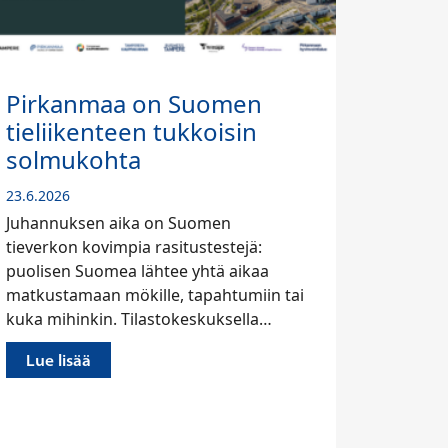
en
Kauppakamarikysely |
in
Vientinäkymät vahvat jo
kolmatta kertaa peräkkäin
22.6.2026
Kauppakamareiden vientiyrityksille
jä:
tehtyyn kyselyyn vastanneista noin 66
ikaa
prosenttia uskoo vientinsä kasvavan,
miin tai
kun vain noin kuusi prosenttia odottaa
ella…
vientinsä laskevan….
Lue lisää