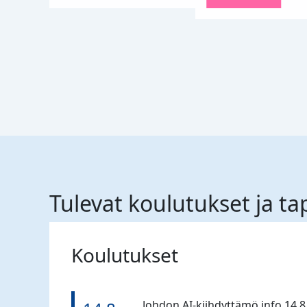
Tulevat koulutukset ja t
Koulutukset
Johdon AI-kiihdyttämö info 14.8