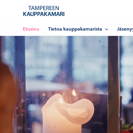
Siirry
sisältöön
Etusivu
Tietoa kauppakamarista
Jäseny