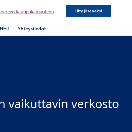
Liity jäseneksi
pereen kauppakamarilehti
HHJ
Yhteystiedot
 vaikuttavin verkosto