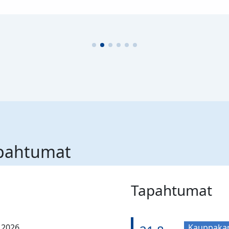
apahtumat
Tapahtumat
.2026
Kauppaka