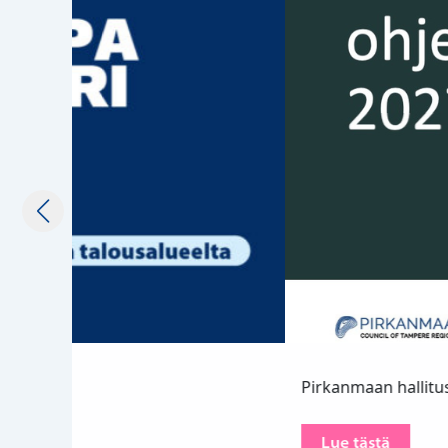
Pirkanmaan hallitusohjelmatavoitteet 2027-2031
Lue tästä