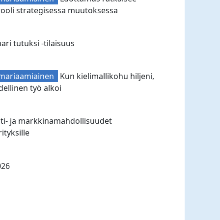
rooli strategisessa muutoksessa
i tutuksi -tilaisuus
mariaamiainen
Kun kielimallikohu hiljeni,
dellinen työ alkoi
ti- ja markkinamahdollisuudet
ityksille
026