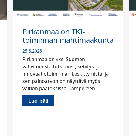
TKI-
Pirkanmaa on Suom
htimaakunta
tieliikenteen tukkois
solmukohta
uomen
23.6.2026
, kehitys- ja
Juhannuksen aika on Suomen
eskittymistä, ja
tieverkon kovimpia rasitusteste
yttävä myös
puolisen Suomea lähtee yhtä a
 Tampereen…
matkustamaan mökille, tapahtu
kuka mihinkin. Tilastokeskuks
Lue lisää