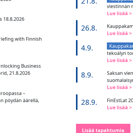
21.8.
viestinnän 
Lue lisää >
s 18.8.2026
26.8.
Kauppakamar
Lue lisää >
iefing with Finnish
4.9.
Kauppaka
tekoälyn to
Lue lisää >
Unlocking Business
brid, 21.8.2026
8.9.
Saksan vien
suomalaisyr
Lue lisää >
Euroopassa –
an pöydän äärellä,
28.9.
FinEstLat 2
Lue lisää >
Lisää tapahtumia