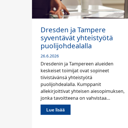
 ja Tampere
Pirkanmaa on 
ät yhteistyötä
toiminnan ma
dealalla
25.6.2026
Pirkanmaa on yksi S
vahvimmista tutkimus-
a Tampereen alueiden
innovaatiotoiminnan k
mijat ovat sopineet
sen painoarvon on nä
 yhteistyötä
valtion päätöksissä.
alla. Kumppanit
vat yhteisen aiesopimuksen,
Lue lisää
teena on vahvistaa…