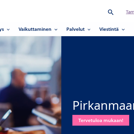
Hae
Tam
ys
Vaikuttaminen
Palvelut
Viestintä
Pirkanmaan
Tervetuloa mukaan!