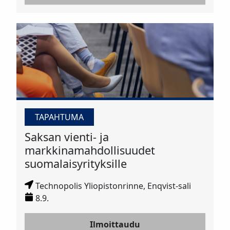
TAPAHTUMA
Saksan vienti- ja
markkinamahdollisuudet
suomalaisyrityksille
Technopolis Yliopistonrinne, Enqvist-sali
8.9.
Ilmoittaudu