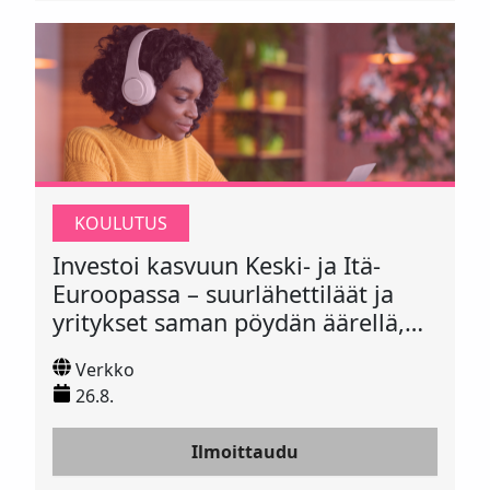
KOULUTUS
Investoi kasvuun Keski- ja Itä-
Euroopassa – suurlähettiläät ja
yritykset saman pöydän äärellä,
hybridi, 26.8.2026
Verkko
26.8.
Ilmoittaudu