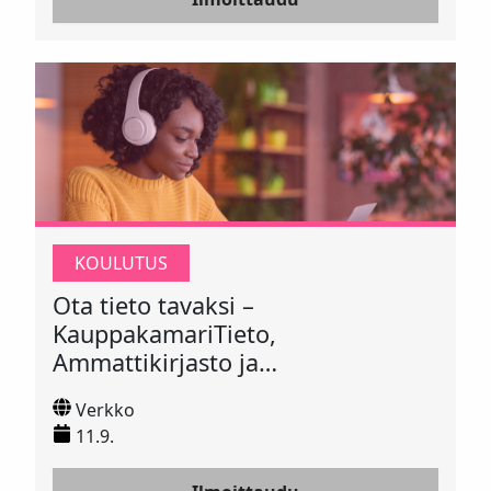
KOULUTUS
Ota tieto tavaksi –
KauppakamariTieto,
Ammattikirjasto ja
KauppakamariAI tutuiksi 11.9.2026
Verkko
11.9.