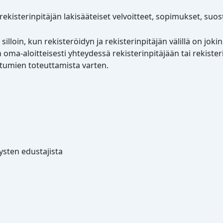
ekisterinpitäjän lakisääteiset velvoitteet, sopimukset, suo
illoin, kun rekisteröidyn ja rekisterinpitäjän välillä on jok
oma-aloitteisesti yhteydessä rekisterinpitäjään tai rekisteri
htumien toteuttamista varten.
tysten edustajista