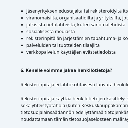
jäsenyrityksen edustajalta tai rekisteröidyltä it
viranomaisilta, organisaatioilta ja yrityksiltä, j
julkisista tietolähteistä, kuten sanomalehdistä,
sosiaalisesta mediasta
rekisterinpitäjän järjestämien tapahtuma- ja 
palveluiden tai tuotteiden tilaajilta
verkkopalvelun käyttäjien evästetiedoista
6. Kenelle voimme jakaa henkilötietoja?
Rekisterinpitäjä ei lähtökohtaisesti luovuta henkil
Rekisterinpitäjä käyttää henkilötietojen käsittely
sekä yhteistyötahoja (kuten Keskuskauppakamari). 
tietosuojalainsäädännön edellyttämää tietojenkäsi
noudattamaan tämän tietosuojaselosteen määräy