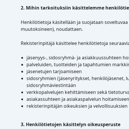
2. Mihin tarkoituksiin käsittelemme henkilötie
Henkilötietoja käsitellään ja suojataan soveltuva
muutoksineen), noudattaen.
Rekisterinpitäjä käsittelee henkilötietoja seuraavi
jäsenyys-, sidosryhmä- ja asiakkuussuhteen ho
palveluiden, tuotteiden ja tapahtumien markki
jäsenetujen tarjoamiseen
sidosryhmien (jäsenyritykset, henkilöjäsenet, l
sidosryhmäviestintään
verkkopalvelujen kehittämiseen sekä tietoturv
asiakassuhteen ja asiakaspalvelun hoitamisee
rekisterinpitäjän oikeuksien ja velvollisuuksie
3. Henkilötietojen käsittelyn oikeusperuste