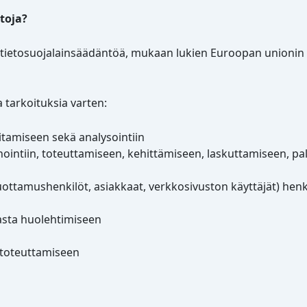
toja?
a tietosuojalainsäädäntöä, mukaan lukien Euroopan unionin 
a tarkoituksia varten:
itamiseen sekä analysointiin
nointiin, toteuttamiseen, kehittämiseen, laskuttamiseen, p
uottamushenkilöt, asiakkaat, verkkosivuston käyttäjät) henki
asta huolehtimiseen
n
n toteuttamiseen