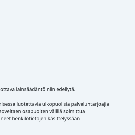
kottava lainsäädäntö niin edellytä.
isessa luotettavia ulkopuolisia palveluntarjoajia
soveltaen osapuolten välillä solmittua
neet henkilötietojen käsittelyssään