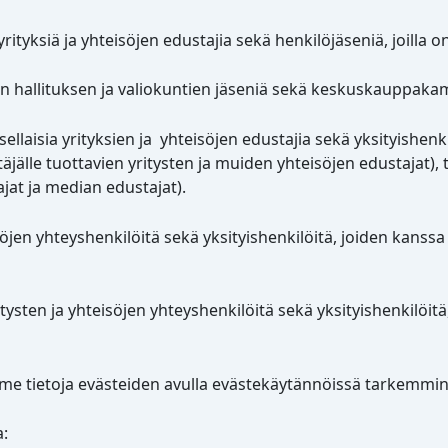
 yrityksiä ja yhteisöjen edustajia sekä henkilöjäseniä, joilla
jän hallituksen ja valiokuntien jäseniä sekä keskuskauppak
ellaisia yrityksien ja yhteisöjen edustajia sekä yksityishenki
äjälle tuottavien yritysten ja muiden yhteisöjen edustajat), 
ajat ja median edustajat).
söjen yhteyshenkilöitä sekä yksityishenkilöitä, joiden kanssa
yritysten ja yhteisöjen yhteyshenkilöitä sekä yksityishenkilöi
mme tietoja evästeiden avulla evästekäytännöissä tarkemmin
a: