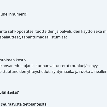
 puhelinnumero)
intä sähköpostitse, tuotteiden ja palveluiden käyttö sekä 
kaspalautteet, tapahtumaosallistumiset
ustoimen kesto
n kansanedustajat ja kunnanvaltuutetut) puoluejäsenyys
oittautuneiden yhteystiedot, syntymäaika ja ruoka-ainealler
olähteitä?
seuraavista tietolähteistä: