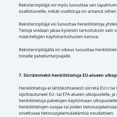
Rekisterinpitäjä voi myös luovuttaa sen tapahtumi
osallistuneille, mikäli osallistuja on antanut sii
Rekisterinpitäjä voi luovuttaa henkilötietoja yhd
Tietoja voidaan jakaa kyseisiin tarkoituksiin vain
määriteltyjen käyttötarkoitusten kanssa.
Rekisterinpitäjällä on oikeus luovuttaa henkilötie
toiselle palveluntarjoajalle.
7. Siirrämmekö henkilötietoja EU-alueen ulkop
Henkilötietoja ei lähtökohtaisesti siirretä EU:n tai
sijoittautuneet EU- tai ETA-alueen ulkopuolelle, ja
henkilötietoja palvelujen käyttömaan ulkopuolelle 
henkilötietojen suojaa tai joiden tietosuojalainsä
soveltuvaa tietosuojalainsäädäntöä noudattaen.