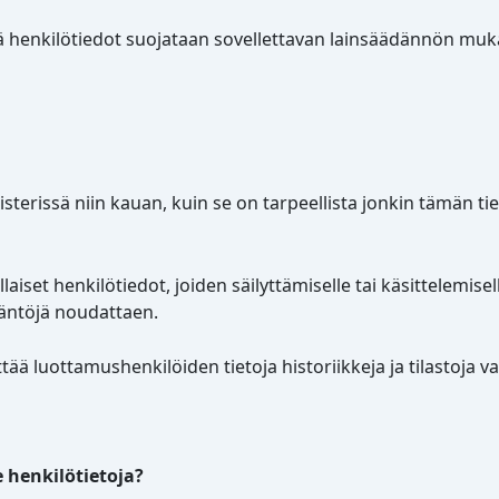
tä henkilötiedot suojataan sovellettavan lainsäädännön muka
ekisterissä niin kauan, kuin se on tarpeellista jonkin tämä
llaiset henkilötiedot, joiden säilyttämiselle tai käsittelemise
täntöjä noudattaen.
tää luottamushenkilöiden tietoja historiikkeja ja tilastoja v
 henkilötietoja?