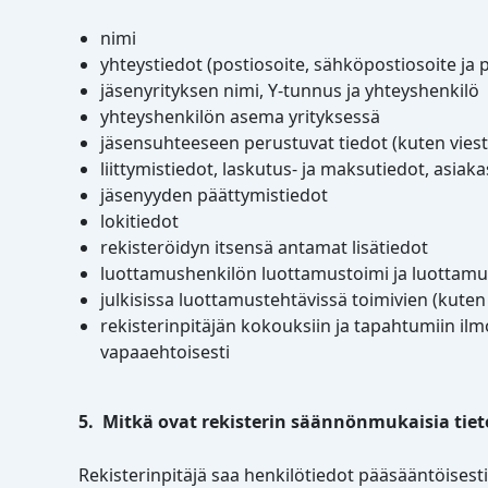
nimi
yhteystiedot (postiosoite, sähköpostiosoite ja
jäsenyrityksen nimi, Y-tunnus ja yhteyshenkilö
yhteyshenkilön asema yrityksessä
jäsensuhteeseen perustuvat tiedot (kuten viest
liittymistiedot, laskutus- ja maksutiedot, asia
jäsenyyden päättymistiedot
lokitiedot
rekisteröidyn itsensä antamat lisätiedot
luottamushenkilön luottamustoimi ja luottam
julkisissa luottamustehtävissä toimivien (kute
rekisterinpitäjän kokouksiin ja tapahtumiin ilm
vapaaehtoisesti
5. Mitkä ovat rekisterin säännönmukaisia tiet
Rekisterinpitäjä saa henkilötiedot pääsääntöisesti 