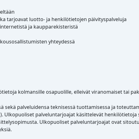
seltään
otka tarjoavat luotto- ja henkilötietojen päivityspalveluja
 internetistä ja kaupparekisteristä
kokousosallistumisten yhteydessä
ötietoja kolmansille osapuolille, elleivät viranomaiset tai pa
ssä sekä palveluidensa teknisessä tuottamisessa ja toteuttam
Ulkopuoliset palveluntarjoajat käsittelevät henkilötietoja 
ttelysopimusta. Ulkopuoliset palveluntarjoajat ovat sitoutu
ksiä.