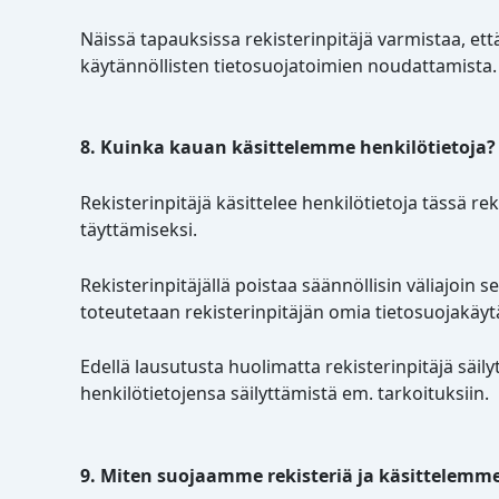
Näissä tapauksissa rekisterinpitäjä varmistaa, et
käytännöllisten tietosuojatoimien noudattamista.
8. Kuinka kauan käsittelemme henkilötietoja?
Rekisterinpitäjä käsittelee henkilötietoja tässä r
täyttämiseksi.
Rekisterinpitäjällä poistaa säännöllisin väliajoin se
toteutetaan rekisterinpitäjän omia tietosuojakäy
Edellä lausutusta huolimatta rekisterinpitäjä säilyt
henkilötietojensa säilyttämistä em. tarkoituksiin.
9. Miten suojaamme rekisteriä ja käsittelemme