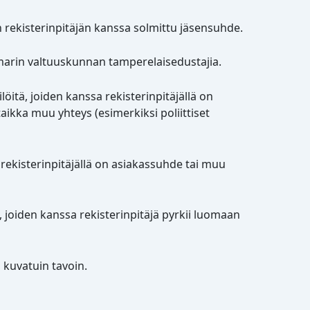
 on rekisterinpitäjän kanssa solmittu jäsensuhde.
amarin valtuuskunnan tamperelaisedustajia.
löitä, joiden kanssa rekisterinpitäjällä on
taikka muu yhteys (esimerkiksi poliittiset
 rekisterinpitäjällä on asiakassuhde tai muu
tä, joiden kanssa rekisterinpitäjä pyrkii luomaan
 kuvatuin tavoin.