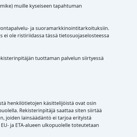
änimike) muille kyseiseen tapahtuman
ontapalvelu- ja suoramarkkinointitarkoituksiin.
 ei ole ristiriidassa tässä tietosuojaselosteessa
ekisterinpitäjän tuottaman palvelun siirtyessä
tä henkilötietojen käsittelijöistä ovat osin
uolella. Rekisterinpitäjä saattaa siten siirtää
, joiden lainsäädäntö ei tarjoa erityistä
t EU- ja ETA-alueen ulkopuolelle toteutetaan