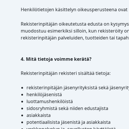
Henkilötietojen käsittelyn oikeusperusteena ovat r
Rekisterinpitäjän oikeutetusta edusta on kysymys s
muodostuu esimerkiksi silloin, kun rekisteröity on 
rekisterinpitäjän palveluiden, tuotteiden tai tapa
4. Mitä tietoja voimme kerätä?
Rekisterinpitäjän rekisteri sisältää tietoja:
rekisterinpitäjän jäsenyrityksistä sekä jäsenyri
henkilöjäsenistä
luottamushenkilöistä
sidosryhmistä sekä niiden edustajista
asiakkaista
potentiaalisista jäsenistä ja asiakkaista
verkkopalvelun ja -sovellusten käyttäjistä