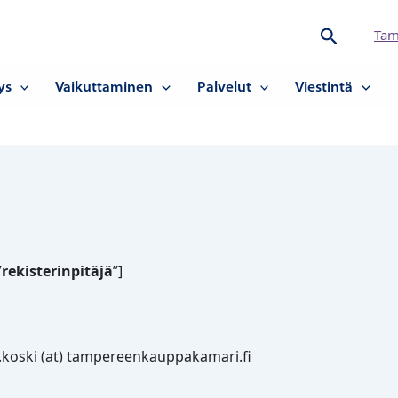
Hae
Tam
ys
Vaikuttaminen
Palvelut
Viestintä
”
rekisterinpitäjä
”]
a.koski (at) tampereenkauppakamari.fi