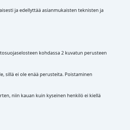
isesti ja edellyttää asianmukaisten teknisten ja
n tietosuojaselosteen kohdassa 2 kuvatun perusteen
lle, sillä ei ole enää perusteita. Poistaminen
arten, niin kauan kuin kyseinen henkilö ei kiellä