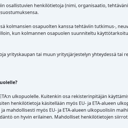
in osallistuvien henkilötietoja (nimi, organisaatio, tehtäv
hen suostumuksensa.
essä kolmansien osapuolten kanssa tehtäviin tutkimus-, neuv
 silloin, kun kolmannen osapuolen suunniteltu käyttötarkoitus
toja yrityskaupan tai muun yritysjärjestelyn yhteydessä tai r
uolelle?
 ETA:n ulkopuolelle. Kuitenkin osa rekisterinpitäjän käyttämis
 siten henkilötietoja käsitellään myös EU- ja ETA-alueen ulkop
ja mahdollisesti myös EU- ja ETA-alueen ulkopuolisiin maihin
ädäntö on hyvin erilainen. Mahdolliset henkilötietojen siirro