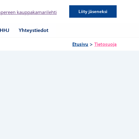
Liity jäseneksi
pereen kauppakamarilehti
HHJ
Yhteystiedot
Etusivu
Tietosuoja