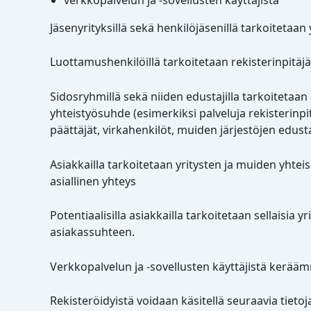
Jäsenyrityksillä sekä henkilöjäsenillä tarkoitetaan
Luottamushenkilöillä tarkoitetaan rekisterinpitä
Sidosryhmillä sekä niiden edustajilla tarkoitetaan s
yhteistyösuhde (esimerkiksi palveluja rekisterinpit
päättäjät, virkahenkilöt, muiden järjestöjen edust
Asiakkailla tarkoitetaan yritysten ja muiden yhtei
asiallinen yhteys
Potentiaalisilla asiakkailla tarkoitetaan sellaisia 
asiakassuhteen.
Verkkopalvelun ja -sovellusten käyttäjistä kerää
Rekisteröidyistä voidaan käsitellä seuraavia tietoj