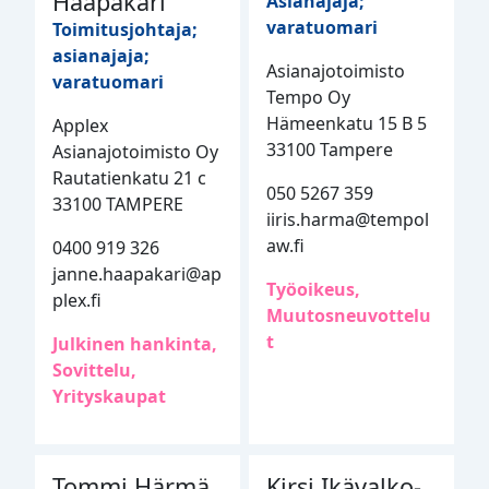
Haapakari
Asianajaja;
varatuomari
Toimitusjohtaja;
asianajaja;
Asianajotoimisto
varatuomari
Tempo Oy
Hämeenkatu 15 B 5
Applex
33100 Tampere
Asianajotoimisto Oy
Rautatienkatu 21 c
050 5267 359
33100 TAMPERE
iiris.harma@tempol
aw.fi
0400 919 326
janne.haapakari@ap
Työoikeus,
plex.fi
Muutosneuvottelu
t
Julkinen hankinta,
Sovittelu,
Yrityskaupat
Tommi Härmä
Kirsi Ikävalko-