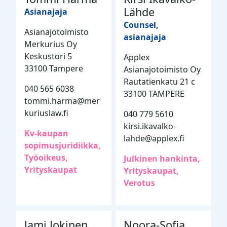
Lähde
Asianajaja
Counsel,
Asianajotoimisto
asianajaja
Merkurius Oy
Keskustori 5
Applex
33100 Tampere
Asianajotoimisto Oy
Rautatienkatu 21 c
040 565 6038
33100 TAMPERE
tommi.harma@mer
kuriuslaw.fi
040 779 5610
kirsi.ikavalko-
Kv-kaupan
lahde@applex.fi
sopimusjuridiikka,
Työoikeus,
Julkinen hankinta,
Yrityskaupat
Yrityskaupat,
Verotus
Jami Jokinen
Noora-Sofia