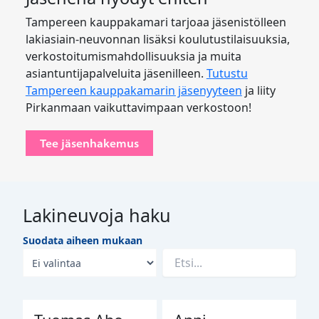
Tampereen kauppakamari tarjoaa jäsenistölleen
lakiasiain-neuvonnan lisäksi koulutustilaisuuksia,
verkostoitumismahdollisuuksia ja muita
asiantuntijapalveluita jäsenilleen.
Tutustu
Tampereen kauppakamarin jäsenyyteen
ja liity
Pirkanmaan vaikuttavimpaan verkostoon!
Tee jäsenhakemus
Lakineuvoja haku
Suodata aiheen mukaan