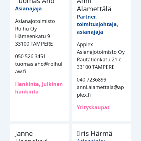
Tuomas Aho
Anni
Alamettälä
Asianajaja
Partner,
Asianajotoimisto
toimitusjohtaja,
Roihu Oy
asianajaja
Hämeenkatu 9
33100 TAMPERE
Applex
Asianajotoimisto Oy
050 526 3451
Rautatienkatu 21 c
tuomas.aho@roihul
33100 TAMPERE
aw.fi
040 7236899
Hankinta, Julkinen
anni.alamettala@ap
hankinta
plex.fi
Yrityskaupat
Janne
Iiris Härmä