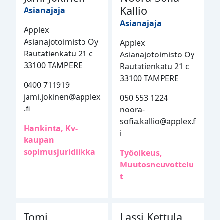
Kallio
Asianajaja
Asianajaja
Applex
Asianajotoimisto Oy
Applex
Rautatienkatu 21 c
Asianajotoimisto Oy
33100 TAMPERE
Rautatienkatu 21 c
33100 TAMPERE
0400 711919
jami.jokinen@applex
050 553 1224
.fi
noora-
sofia.kallio@applex.f
Hankinta, Kv-
i
kaupan
sopimusjuridiikka
Työoikeus,
Muutosneuvottelu
t
Tomi
Lassi Kettula