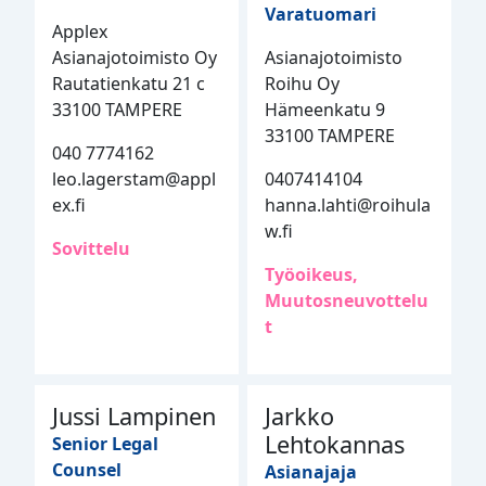
Varatuomari
Applex
Asianajotoimisto Oy
Asianajotoimisto
Rautatienkatu 21 c
Roihu Oy
33100 TAMPERE
Hämeenkatu 9
33100 TAMPERE
040 7774162
leo.lagerstam@appl
0407414104
ex.fi
hanna.lahti@roihula
w.fi
Sovittelu
Työoikeus,
Muutosneuvottelu
t
Jussi Lampinen
Jarkko
Lehtokannas
Senior Legal
Counsel
Asianajaja