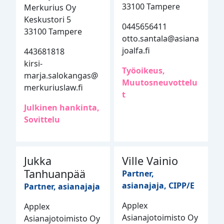
33100 Tampere
Merkurius Oy
Keskustori 5
0445656411
33100 Tampere
otto.santala@asiana
joalfa.fi
443681818
kirsi-
Työoikeus,
marja.salokangas@
Muutosneuvottelu
merkuriuslaw.fi
t
Julkinen hankinta,
Sovittelu
Jukka
Ville Vainio
Tanhuanpää
Partner,
asianajaja, CIPP/E
Partner, asianajaja
Applex
Applex
Asianajotoimisto Oy
Asianajotoimisto Oy