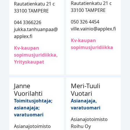
Rautatienkatu 21 c
Rautatienkatu 21 c
33100 TAMPERE
33100 TAMPERE
050 326 4454
044 3366226
ville.vainio@applex.fi
jukka.tanhuanpaa@
applex.fi
Kv-kaupan
sopimusjuridiikka
Kv-kaupan
sopimusjuridiikka,
Yrityskaupat
Janne
Meri-Tuuli
Vuorilahti
Vuotari
Toimitusjohtaja;
Asianajaja,
asianajaja;
varatuomari
varatuomari
Asianajotoimisto
Asianajotoimisto
Roihu Oy