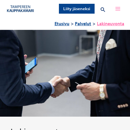
Siirry
Hae
Liity jäseneksi
sisältöön
Etusivu
Palvelut
Lakineuvonta