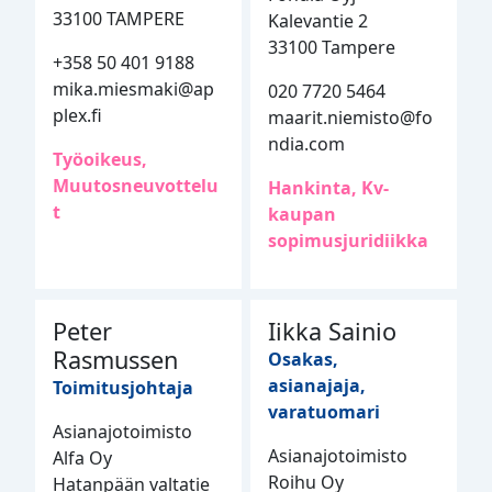
33100 TAMPERE
Kalevantie 2
33100 Tampere
+358 50 401 9188
mika.miesmaki@ap
020 7720 5464
plex.fi
maarit.niemisto@fo
ndia.com
Työoikeus,
Muutosneuvottelu
Hankinta, Kv-
t
kaupan
sopimusjuridiikka
Peter
Iikka Sainio
Rasmussen
Osakas,
asianajaja,
Toimitusjohtaja
varatuomari
Asianajotoimisto
Asianajotoimisto
Alfa Oy
Roihu Oy
Hatanpään valtatie