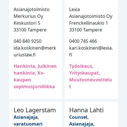
Asianajotoimisto
Lexia
Merkurius Oy
Asianajotoimisto Oy
Keskustori 5
Frenckellinaukio 1
33100 Tampere
33100 Tampere
040 840 9250
0400 745 466
ida.koskinen@merk
kari.koskinen@lexia.
uriuslaw.fi
fi
Hankinta, Julkinen
Työoikeus,
hankinta, Kv-
Yrityskaupat,
kaupan
Muutosneuvottelu
sopimusjuridiikka
t
Leo Lagerstam
Hanna Lahti
Asianajaja,
Counsel,
varatuomari
Asianajaja,