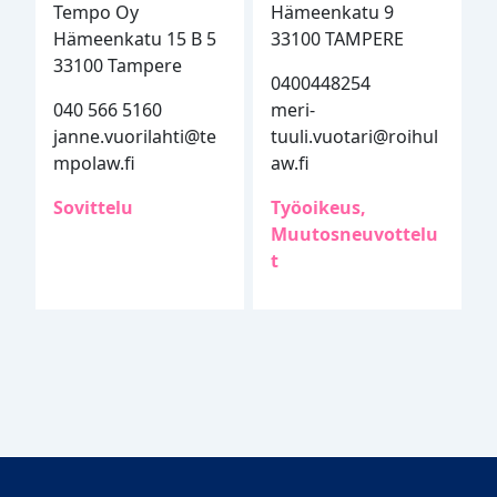
Tempo Oy
Hämeenkatu 9
Hämeenkatu 15 B 5
33100 TAMPERE
33100 Tampere
0400448254
040 566 5160
meri-
janne.vuorilahti@te
tuuli.vuotari@roihul
mpolaw.fi
aw.fi
Sovittelu
Työoikeus,
Muutosneuvottelu
t