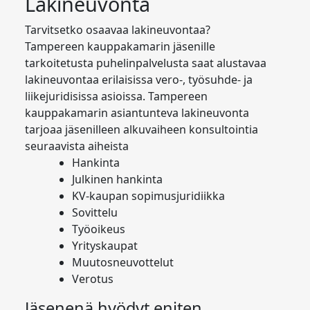
Lakineuvonta
Tarvitsetko osaavaa lakineuvontaa?
Tampereen kauppakamarin jäsenille
tarkoitetusta puhelinpalvelusta saat alustavaa
lakineuvontaa erilaisissa vero-, työsuhde- ja
liikejuridisissa asioissa. Tampereen
kauppakamarin asiantunteva lakineuvonta
tarjoaa jäsenilleen alkuvaiheen konsultointia
seuraavista aiheista
Hankinta
Julkinen hankinta
KV-kaupan sopimusjuridiikka
Sovittelu
Työoikeus
Yrityskaupat
Muutosneuvottelut
Verotus
Jäsenenä hyödyt eniten