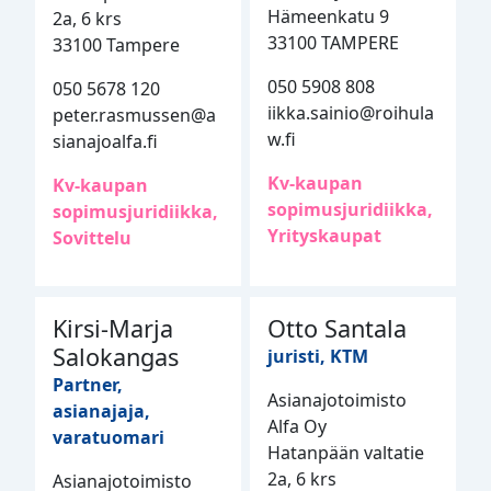
Hämeenkatu 9
2a, 6 krs
33100 TAMPERE
33100 Tampere
050 5908 808
050 5678 120
iikka.sainio@roihula
peter.rasmussen@a
w.fi
sianajoalfa.fi
Kv-kaupan
Kv-kaupan
sopimusjuridiikka,
sopimusjuridiikka,
Yrityskaupat
Sovittelu
Kirsi-Marja
Otto Santala
Salokangas
juristi, KTM
Partner,
Asianajotoimisto
asianajaja,
Alfa Oy
varatuomari
Hatanpään valtatie
2a, 6 krs
Asianajotoimisto