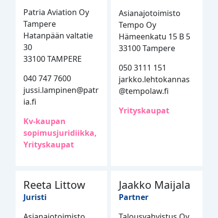
Patria Aviation Oy
Asianajotoimisto
Tampere
Tempo Oy
Hatanpään valtatie
Hämeenkatu 15 B 5
30
33100 Tampere
33100 TAMPERE
050 3111 151
040 747 7600
jarkko.lehtokannas
jussi.lampinen@patr
@tempolaw.fi
ia.fi
Yrityskaupat
Kv-kaupan
sopimusjuridiikka,
Yrityskaupat
Reeta Littow
Jaakko Maijala
Juristi
Partner
Asianajotoimisto
Talousvahvistus Oy