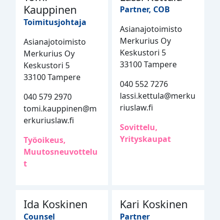
Kauppinen
Partner, COB
Toimitusjohtaja
Asianajotoimisto
Merkurius Oy
Asianajotoimisto
Keskustori 5
Merkurius Oy
33100 Tampere
Keskustori 5
33100 Tampere
040 552 7276
lassi.kettula@merku
040 579 2970
riuslaw.fi
tomi.kauppinen@m
erkuriuslaw.fi
Sovittelu,
Yrityskaupat
Työoikeus,
Muutosneuvottelu
t
Ida Koskinen
Kari Koskinen
Counsel
Partner