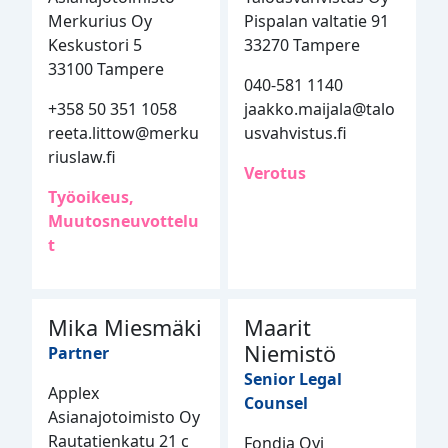
Merkurius Oy
Pispalan valtatie 91
Keskustori 5
33270 Tampere
33100 Tampere
040-581 1140
+358 50 351 1058
jaakko.maijala@talo
reeta.littow@merku
usvahvistus.fi
riuslaw.fi
Verotus
Työoikeus,
Muutosneuvottelu
t
Mika Miesmäki
Maarit
Niemistö
Partner
Senior Legal
Applex
Counsel
Asianajotoimisto Oy
Rautatienkatu 21 c
Fondia Oyj