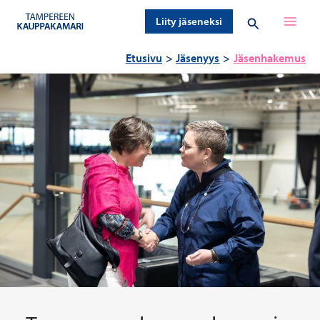
Siirry
Hae
Liity jäseneksi
sisältöön
Etusivu
Jäsenyys
Jäsenhakemus