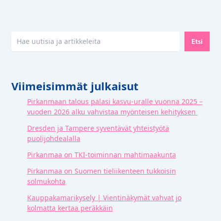
Etsi
Etsi
Viimeisimmät julkaisut
Pirkanmaan talous palasi kasvu-uralle vuonna 2025 –
vuoden 2026 alku vahvistaa myönteisen kehityksen
Dresden ja Tampere syventävät yhteistyötä
puolijohdealalla
Pirkanmaa on TKI-toiminnan mahtimaakunta
Pirkanmaa on Suomen tieliikenteen tukkoisin
solmukohta
Kauppakamarikysely | Vientinäkymät vahvat jo
kolmatta kertaa peräkkäin