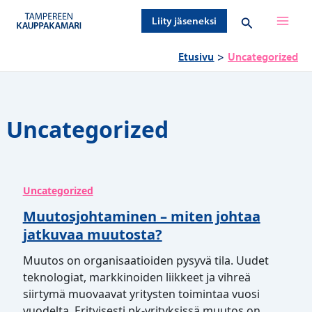
Siirry
Hae
Liity jäseneksi
sisältöön
Etusivu
Uncategorized
Uncategorized
Uncategorized
Muutosjohtaminen – miten johtaa
jatkuvaa muutosta?
Muutos on organisaatioiden pysyvä tila. Uudet
teknologiat, markkinoiden liikkeet ja vihreä
siirtymä muovaavat yritysten toimintaa vuosi
vuodelta. Erityisesti pk-yrityksissä muutos on