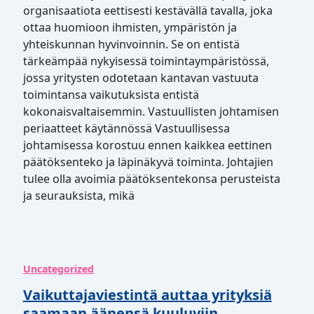
organisaatiota eettisesti kestävällä tavalla, joka
ottaa huomioon ihmisten, ympäristön ja
yhteiskunnan hyvinvoinnin. Se on entistä
tärkeämpää nykyisessä toimintaympäristössä,
jossa yritysten odotetaan kantavan vastuuta
toimintansa vaikutuksista entistä
kokonaisvaltaisemmin. Vastuullisten johtamisen
periaatteet käytännössä Vastuullisessa
johtamisessa korostuu ennen kaikkea eettinen
päätöksenteko ja läpinäkyvä toiminta. Johtajien
tulee olla avoimia päätöksentekonsa perusteista
ja seurauksista, mikä
Uncategorized
Vaikuttajaviestintä auttaa yrityksiä
saamaan äänensä kuuluviin