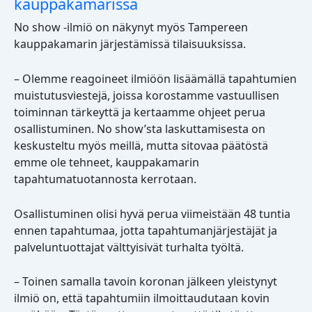
kauppakamarissa
No show -ilmiö on näkynyt myös Tampereen
kauppakamarin järjestämissä tilaisuuksissa.
– Olemme reagoineet ilmiöön lisäämällä tapahtumien
muistutusviestejä, joissa korostamme vastuullisen
toiminnan tärkeyttä ja kertaamme ohjeet perua
osallistuminen. No show’sta laskuttamisesta on
keskusteltu myös meillä, mutta sitovaa päätöstä
emme ole tehneet, kauppakamarin
tapahtumatuotannosta kerrotaan.
Osallistuminen olisi hyvä perua viimeistään 48 tuntia
ennen tapahtumaa, jotta tapahtumanjärjestäjät ja
palveluntuottajat välttyisivät turhalta työltä.
– Toinen samalla tavoin koronan jälkeen yleistynyt
ilmiö on, että tapahtumiin ilmoittaudutaan kovin