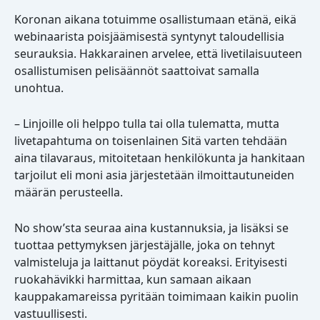
Koronan aikana totuimme osallistumaan etänä, eikä
webinaarista poisjäämisestä syntynyt taloudellisia
seurauksia. Hakkarainen arvelee, että livetilaisuuteen
osallistumisen pelisäännöt saattoivat samalla
unohtua.
– Linjoille oli helppo tulla tai olla tulematta, mutta
livetapahtuma on toisenlainen Sitä varten tehdään
aina tilavaraus, mitoitetaan henkilökunta ja hankitaan
tarjoilut eli moni asia järjestetään ilmoittautuneiden
määrän perusteella.
No show’sta seuraa aina kustannuksia, ja lisäksi se
tuottaa pettymyksen järjestäjälle, joka on tehnyt
valmisteluja ja laittanut pöydät koreaksi. Erityisesti
ruokahävikki harmittaa, kun samaan aikaan
kauppakamareissa pyritään toimimaan kaikin puolin
vastuullisesti.