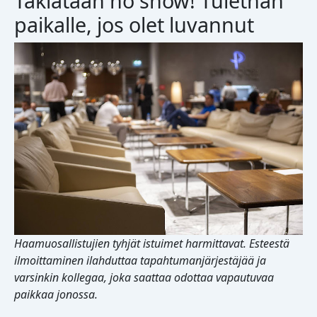
Taklataan no show! Tulethan
paikalle, jos olet luvannut
Haamuosallistujien tyhjät istuimet harmittavat. Esteestä
ilmoittaminen ilahduttaa tapahtumanjärjestäjää ja
varsinkin kollegaa, joka saattaa odottaa vapautuvaa
paikkaa jonossa.