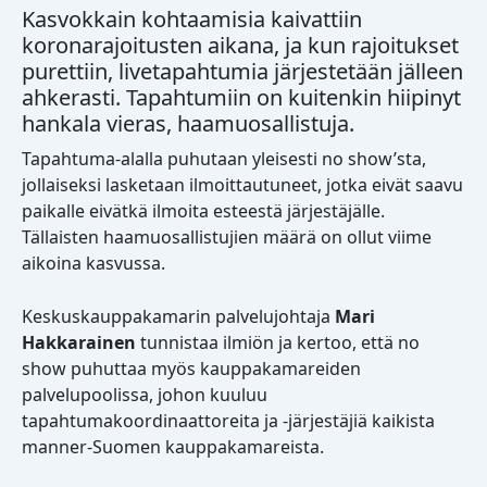
Kasvokkain kohtaamisia kaivattiin
koronarajoitusten aikana, ja kun rajoitukset
purettiin, livetapahtumia järjestetään jälleen
ahkerasti. Tapahtumiin on kuitenkin hiipinyt
hankala vieras, haamuosallistuja.
Tapahtuma-alalla puhutaan yleisesti no show’sta,
jollaiseksi lasketaan ilmoittautuneet, jotka eivät saavu
paikalle eivätkä ilmoita esteestä järjestäjälle.
Tällaisten haamuosallistujien määrä on ollut viime
aikoina kasvussa.
Keskuskauppakamarin palvelujohtaja
Mari
Hakkarainen
tunnistaa ilmiön ja kertoo, että no
show puhuttaa myös kauppakamareiden
palvelupoolissa, johon kuuluu
tapahtumakoordinaattoreita ja -järjestäjiä kaikista
manner-Suomen kauppakamareista.