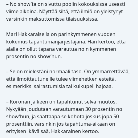
– No show’ta on sivuttu poolin kokouksissa useasti
viime aikoina. Näyttää siltä, että ilmiö on yleistynyt
varsinkin maksuttomissa tilaisuuksissa.
Mari Hakkaraisella on parinkymmenen vuoden
kokemus tapahtumanjärjestäjänä. Hän kertoo, että
alalla on ollut tapana varautua noin kymmenen
prosentin no show’hun.
– Se on mielestäni normaali taso. On ymmärrettävää,
että ilmoittautuneille tulee viimehetken esteitä,
esimerkiksi sairastumisia tai kulkupeli hajoaa.
– Koronan jälkeen on tapahtunut selvä muutos.
Nykyään joudutaan varautumaan 30 prosentin no
show’hun, ja saattaapa se kohota joskus jopa 50
prosenttiin, varsinkin jos tapahtuma-aikaan on
erityisen ikävä sää, Hakkarainen kertoo.