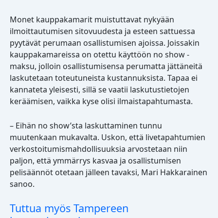
Monet kauppakamarit muistuttavat nykyään
ilmoittautumisen sitovuudesta ja esteen sattuessa
pyytävät perumaan osallistumisen ajoissa. Joissakin
kauppakamareissa on otettu käyttöön no show -
maksu, jolloin osallistumisensa perumatta jättäneitä
laskutetaan toteutuneista kustannuksista. Tapaa ei
kannateta yleisesti, sillä se vaatii laskutustietojen
keräämisen, vaikka kyse olisi ilmaistapahtumasta.
– Eihän no show’sta laskuttaminen tunnu
muutenkaan mukavalta. Uskon, että livetapahtumien
verkostoitumismahdollisuuksia arvostetaan niin
paljon, että ymmärrys kasvaa ja osallistumisen
pelisäännöt otetaan jälleen tavaksi, Mari Hakkarainen
sanoo.
Tuttua myös Tampereen