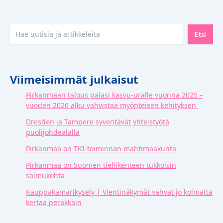
Etsi
Etsi
Viimeisimmät julkaisut
Pirkanmaan talous palasi kasvu-uralle vuonna 2025 –
vuoden 2026 alku vahvistaa myönteisen kehityksen
Dresden ja Tampere syventävät yhteistyötä
puolijohdealalla
Pirkanmaa on TKI-toiminnan mahtimaakunta
Pirkanmaa on Suomen tieliikenteen tukkoisin
solmukohta
Kauppakamarikysely | Vientinäkymät vahvat jo kolmatta
kertaa peräkkäin