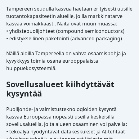
Tampereen seudulla kasvua haetaan erityisesti uusille
tuotantokapasiteetin alueille, joilla markkinatarve
kasvaa voimakkaasti. Näitä ovat muun muassa:
• yhdistepuolijohteet (compound semiconductors)
• edistyksellinen paketointi (advanced packaging)
Näillä aloilla Tampereella on vahva osaamispohja ja
kyvykkyys toimia osana eurooppalaista
huippuekosysteemiä.
Sovellusalueet kiihdyttävät
kysyntää
Puolijohde- ja valmistusteknologioiden kysyntä
kasvaa Euroopassa nopeasti useilla keskeisillä
sovellusalueilla, joita alueen osaaminen voi palvella:
• tekoälyä hyödyntävät datakeskukset ja AI-tehtaat