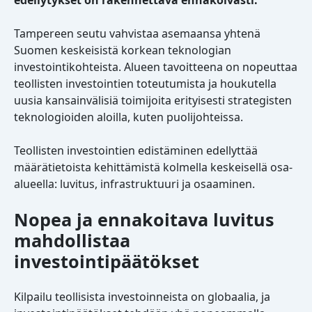
edellytykset on rakennettava ennakoivasti.
Tampereen seutu vahvistaa asemaansa yhtenä
Suomen keskeisistä korkean teknologian
investointikohteista. Alueen tavoitteena on nopeuttaa
teollisten investointien toteutumista ja houkutella
uusia kansainvälisiä toimijoita erityisesti strategisten
teknologioiden aloilla, kuten puolijohteissa.
Teollisten investointien edistäminen edellyttää
määrätietoista kehittämistä kolmella keskeisellä osa-
alueella: luvitus, infrastruktuuri ja osaaminen.
Nopea ja ennakoitava luvitus
mahdollistaa
investointipäätökset
Kilpailu teollisista investoinneista on globaalia, ja