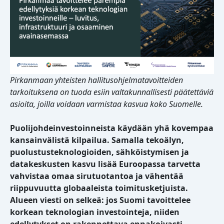
Pirkanmaan yhteisten hallitusohjelmatavoitteiden
tarkoituksena on tuoda esiin valtakunnallisesti päätettäviä
asioita, joilla voidaan varmistaa kasvua koko Suomelle.
Puolijohdeinvestoinneista käydään yhä kovempaa
kansainvälistä kilpailua. Samalla tekoälyn,
puolustusteknologioiden, sähköistymisen ja
datakeskusten kasvu lisää Euroopassa tarvetta
vahvistaa omaa sirutuotantoa ja vähentää
riippuvuutta globaaleista toimitusketjuista.
Alueen viesti on selkeä: jos Suomi tavoittelee
korkean teknologian investointeja, niiden