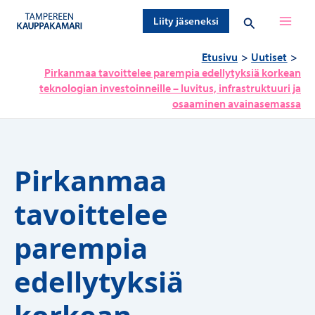
Siirry
Hae
Liity jäseneksi
sisältöön
Etusivu
Uutiset
Pirkanmaa tavoittelee parempia edellytyksiä korkean
teknologian investoinneille – luvitus, infrastruktuuri ja
osaaminen avainasemassa
Pirkanmaa
tavoittelee
parempia
edellytyksiä