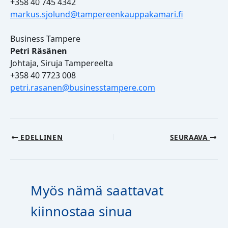
+358 40 745 4342
markus.sjolund@tampereenkauppakamari.fi
Business Tampere
Petri Räsänen
Johtaja, Siruja Tampereelta
+358 40 7723 008
petri.rasanen@businesstampere.com
EDELLINEN
SEURAAVA
Myös nämä saattavat
kiinnostaa sinua