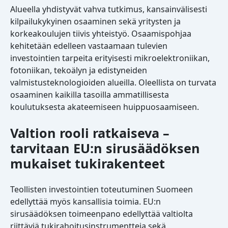
Alueella yhdistyvät vahva tutkimus, kansainvälisesti
kilpailukykyinen osaaminen sekä yritysten ja
korkeakoulujen tiivis yhteistyö. Osaamispohjaa
kehitetään edelleen vastaamaan tulevien
investointien tarpeita erityisesti mikroelektroniikan,
fotoniikan, tekoälyn ja edistyneiden
valmistusteknologioiden alueilla. Oleellista on turvata
osaaminen kaikilla tasoilla ammatillisesta
koulutuksesta akateemiseen huippuosaamiseen.
Valtion rooli ratkaiseva –
tarvitaan EU:n sirusäädöksen
mukaiset tukirakenteet
Teollisten investointien toteutuminen Suomeen
edellyttää myös kansallisia toimia. EU:n
sirusäädöksen toimeenpano edellyttää valtiolta
riittäviä tukirahoitusinstrumentteja sekä