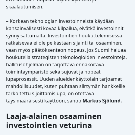
skaalautumisen.
– Korkean teknologian investoinneista käydään
kansainvälisesti kovaa kilpailua, eivätkä investoinnit
synny sattumalta. Investointien houkuttelemisessa
ratkaisevaa ei ole pelkästään sijainti tai osaaminen,
vaan myös päätöksenteon nopeus. Jos Suomi haluaa
houkutella strategisten teknologioiden investointeja,
hallitusohjelman on tarjottava ennakoitava
toimintaympäristö sekä sujuvat ja nopeat
lupaprosessit. Uuden alueidenkäyttölain tarjoamat
mahdollisuudet, kuten puhtaan siirtymän hankkeille
tarkoitettu sijoittamislupa, on otettava
täysimääräisesti käyttöön, sanoo
Markus Sjölund.
Laaja-alainen osaaminen
investointien veturina