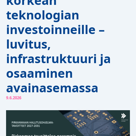
korkean
teknologian
investoinneille –
luvitus,
infrastruktuuri ja
osaaminen
avainasemassa
9.6.2026