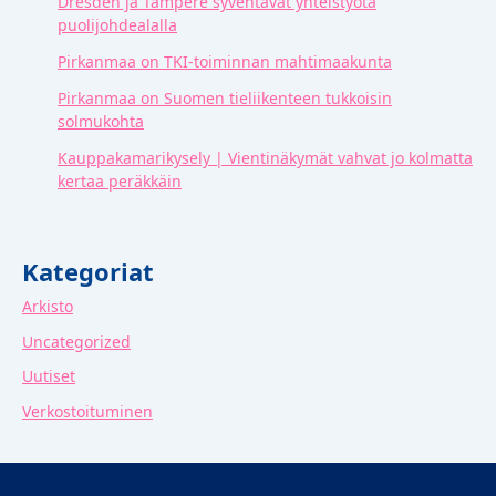
Dresden ja Tampere syventävät yhteistyötä
puolijohdealalla
Pirkanmaa on TKI-toiminnan mahtimaakunta
Pirkanmaa on Suomen tieliikenteen tukkoisin
solmukohta
Kauppakamarikysely | Vientinäkymät vahvat jo kolmatta
kertaa peräkkäin
Kategoriat
Arkisto
Uncategorized
Uutiset
Verkostoituminen