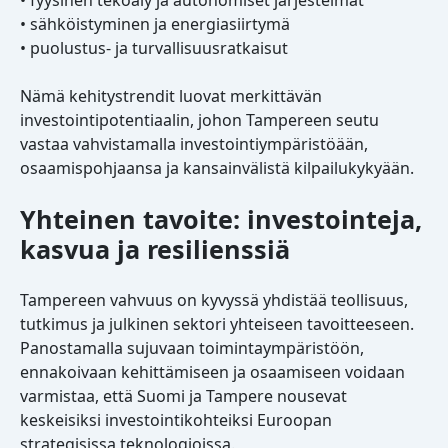
• fyysinen tekoäly ja autonomiset järjestelmät
• sähköistyminen ja energiasiirtymä
• puolustus- ja turvallisuusratkaisut
Nämä kehitystrendit luovat merkittävän
investointipotentiaalin, johon Tampereen seutu
vastaa vahvistamalla investointiympäristöään,
osaamispohjaansa ja kansainvälistä kilpailukykyään.
Yhteinen tavoite: investointeja,
kasvua ja resilienssiä
Tampereen vahvuus on kyvyssä yhdistää teollisuus,
tutkimus ja julkinen sektori yhteiseen tavoitteeseen.
Panostamalla sujuvaan toimintaympäristöön,
ennakoivaan kehittämiseen ja osaamiseen voidaan
varmistaa, että Suomi ja Tampere nousevat
keskeisiksi investointikohteiksi Euroopan
strategisissa teknologioissa.