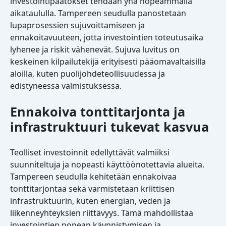
investointipäätökset tehdään yhä nopeammalla
aikataululla. Tampereen seudulla panostetaan
lupaprosessien sujuvoittamiseen ja
ennakoitavuuteen, jotta investointien toteutusaika
lyhenee ja riskit vähenevät. Sujuva luvitus on
keskeinen kilpailutekijä erityisesti pääomavaltaisilla
aloilla, kuten puolijohdeteollisuudessa ja
edistyneessä valmistuksessa.
Ennakoiva tonttitarjonta ja
infrastruktuuri tukevat kasvua
Teolliset investoinnit edellyttävät valmiiksi
suunniteltuja ja nopeasti käyttöönotettavia alueita.
Tampereen seudulla kehitetään ennakoivaa
tonttitarjontaa sekä varmistetaan kriittisen
infrastruktuurin, kuten energian, veden ja
liikenneyhteyksien riittävyys. Tämä mahdollistaa
investointien nopean käynnistymisen ja