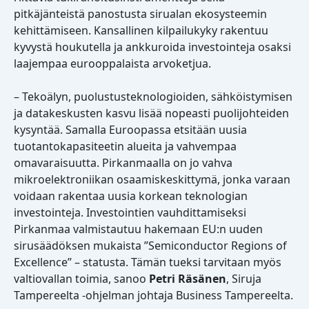
pitkäjänteistä panostusta sirualan ekosysteemin
kehittämiseen. Kansallinen kilpailukyky rakentuu
kyvystä houkutella ja ankkuroida investointeja osaksi
laajempaa eurooppalaista arvoketjua.
– Tekoälyn, puolustusteknologioiden, sähköistymisen
ja datakeskusten kasvu lisää nopeasti puolijohteiden
kysyntää. Samalla Euroopassa etsitään uusia
tuotantokapasiteetin alueita ja vahvempaa
omavaraisuutta. Pirkanmaalla on jo vahva
mikroelektroniikan osaamiskeskittymä, jonka varaan
voidaan rakentaa uusia korkean teknologian
investointeja. Investointien vauhdittamiseksi
Pirkanmaa valmistautuu hakemaan EU:n uuden
sirusäädöksen mukaista ”Semiconductor Regions of
Excellence” – statusta. Tämän tueksi tarvitaan myös
valtiovallan toimia, sanoo
Petri Räsänen
, Siruja
Tampereelta -ohjelman johtaja Business Tampereelta.