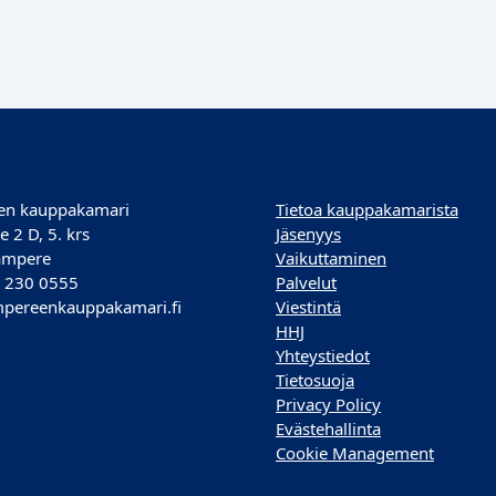
en kauppakamari
Tietoa kauppakamarista
e 2 D, 5. krs
Jäsenyys
ampere
Vaikuttaminen
) 230 0555
Palvelut
pereenkauppakamari.fi
Viestintä
HHJ
Yhteystiedot
Tietosuoja
Privacy Policy
Evästehallinta
Cookie Management