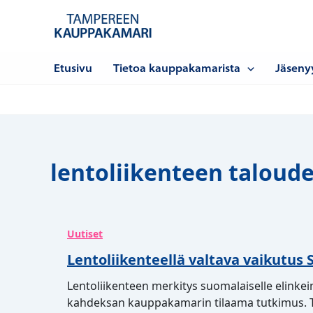
Siirry
sisältöön
Etusivu
Tietoa kauppakamarista
Jäseny
lentoliikenteen taloude
Uutiset
Lentoliikenteellä valtava vaikutu
Lentoliikenteen merkitys suomalaiselle elinkei
kahdeksan kauppakamarin tilaama tutkimus. Tu