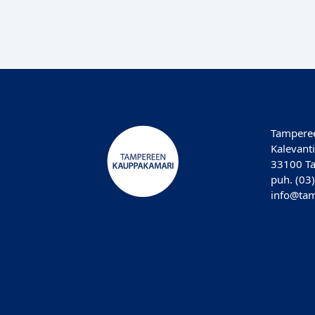
Tampere
Kalevanti
33100 T
puh. (03
info@tam