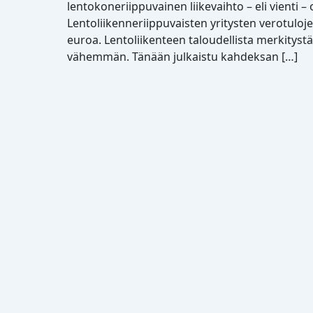
lentokoneriippuvainen liikevaihto – eli vienti –
Lentoliikenneriippuvaisten yritysten verotuloj
euroa. Lentoliikenteen taloudellista merkityst
vähemmän. Tänään julkaistu kahdeksan […]