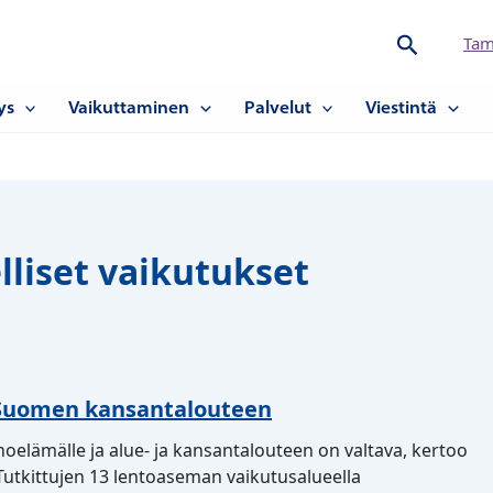
Hae
Tam
ys
Vaikuttaminen
Palvelut
Viestintä
lliset vaikutukset
s Suomen kansantalouteen
noelämälle ja alue- ja kansantalouteen on valtava, kertoo
tkittujen 13 lentoaseman vaikutusalueella