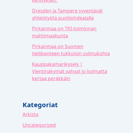
Dresden ja Tampere syventävät
yhteistyötä puolijohdealalla
Pirkanmaa on TKI-toiminnan
mahtimaakunta
Pirkanmaa on Suomen
tieliikenteen tukkoisin solmukohta
Kauppakamarikysely |
Vientinäkymät vahvat jo kolmatta
kertaa peräkkäin
Kategoriat
Arkisto
Uncategorized