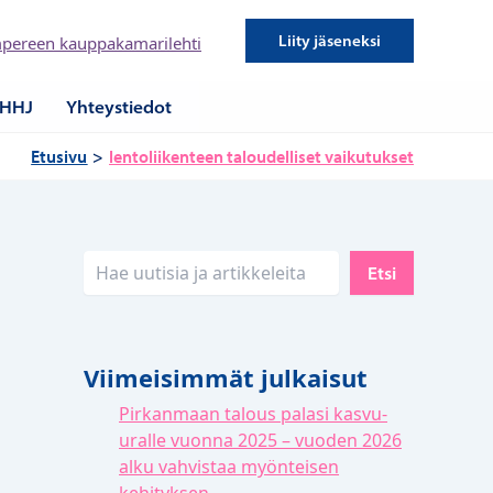
Liity jäseneksi
pereen kauppakamarilehti
HHJ
Yhteystiedot
Etusivu
lentoliikenteen taloudelliset vaikutukset
Etsi
Etsi
Viimeisimmät julkaisut
Pirkanmaan talous palasi kasvu-
uralle vuonna 2025 – vuoden 2026
alku vahvistaa myönteisen
kehityksen