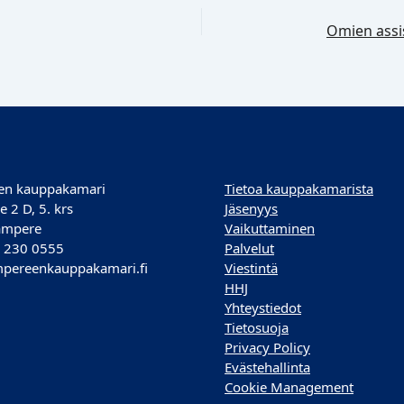
en kauppakamari
Tietoa kauppakamarista
e 2 D, 5. krs
Jäsenyys
ampere
Vaikuttaminen
) 230 0555
Palvelut
pereenkauppakamari.fi
Viestintä
HHJ
Yhteystiedot
Tietosuoja
Privacy Policy
Evästehallinta
Cookie Management