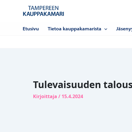
Siirry
sisältöön
Etusivu
Tietoa kauppakamarista
Jäseny
Tulevaisuuden taloush
Kirjoittaja
/
15.4.2024