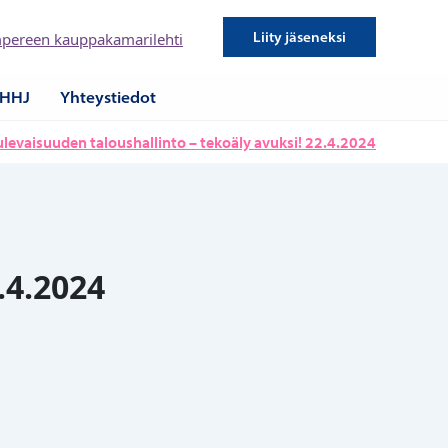
Liity jäseneksi
pereen kauppakamarilehti
HHJ
Yhteystiedot
ulevaisuuden taloushallinto – tekoäly avuksi! 22.4.2024
.4.2024