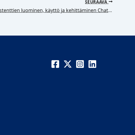
SEURAAVA
Omien assistenttien luominen, käyttö ja kehittäminen ChatGPT:ssä 24.4.2024