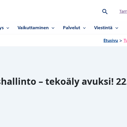
Hae
Tam
ys
Vaikuttaminen
Palvelut
Viestintä
Etusivu
T
allinto – tekoäly avuksi! 22