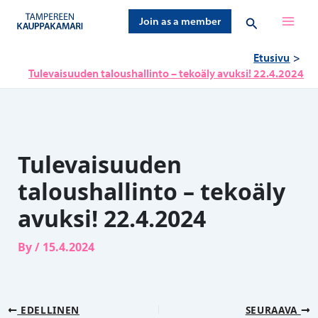
Siirry
Hae
Join as a member
sisältöön
Etusivu
Tulevaisuuden taloushallinto – tekoäly avuksi! 22.4.2024
Tulevaisuuden
taloushallinto – tekoäly
avuksi! 22.4.2024
By
/
15.4.2024
EDELLINEN
SEURAAVA