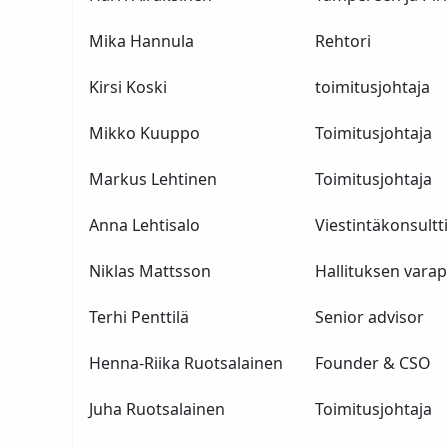
Mika Hannula
Rehtori
Kirsi Koski
toimitusjohtaja
Mikko Kuuppo
Toimitusjohtaja
Markus Lehtinen
Toimitusjohtaja
Anna Lehtisalo
Viestintäkonsultt
Niklas Mattsson
Hallituksen vara
Terhi Penttilä
Senior advisor
Henna-Riika Ruotsalainen
Founder & CSO
Juha Ruotsalainen
Toimitusjohtaja