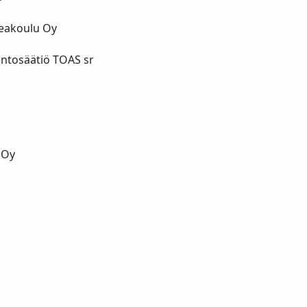
eakoulu Oy
untosäätiö TOAS sr
 Oy