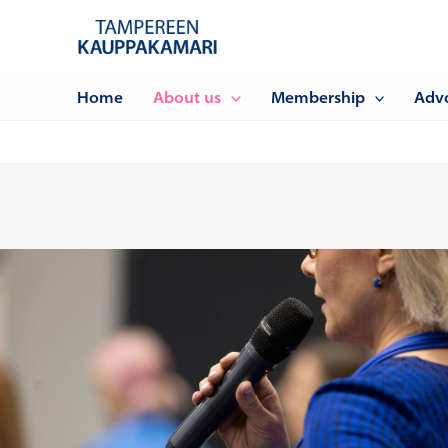
Siirry
sisältöön
Home
About us
Membership
Adv