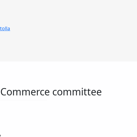
tolla
of Commerce committee
e