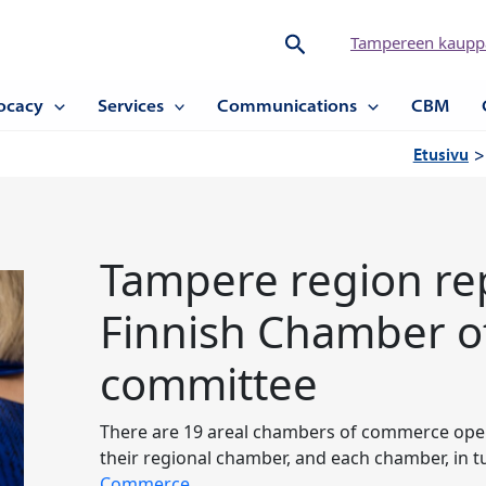
Hae
Tampereen kauppa
ocacy
Services
Communications
CBM
Etusivu
Tampere region rep
Finnish Chamber 
committee
There are 19 areal chambers of commerce oper
their regional chamber, and each chamber, in 
Commerce
...