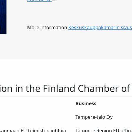
More information
Keskuskauppakamarin sivus
ion in the Finland Chamber 
Business
Tampere-talo Oy
kanmaan EU toimiston johtaja
Tampere Region EU offic