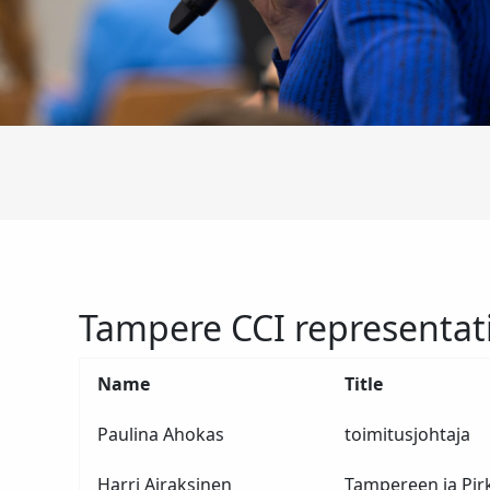
Tampere CCI representat
Name
Title
Paulina Ahokas
toimitusjohtaja
Harri Airaksinen
Tampereen ja Pir