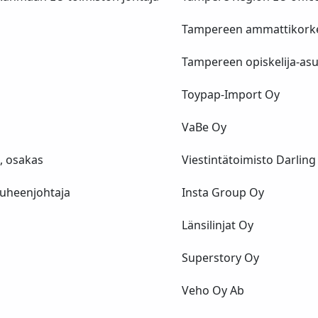
Tampereen ammattikork
Tampereen opiskelija-as
Toypap-Import Oy
VaBe Oy
i, osakas
Viestintätoimisto Darling
puheenjohtaja
Insta Group Oy
Länsilinjat Oy
Superstory Oy
Veho Oy Ab