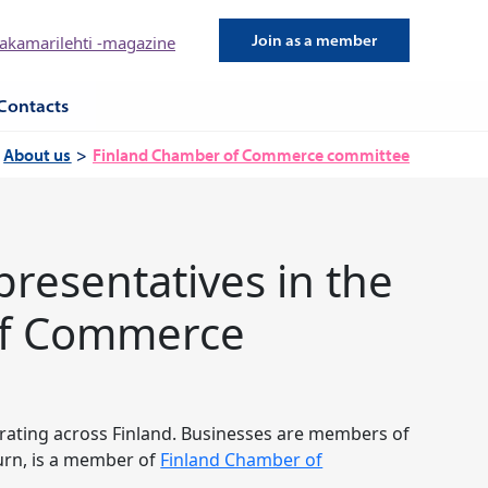
Join as a member
kamarilehti -magazine
Contacts
About us
Finland Chamber of Commerce committee
resentatives in the
of Commerce
ating across Finland. Businesses are members of
turn, is a member of
Finland Chamber of