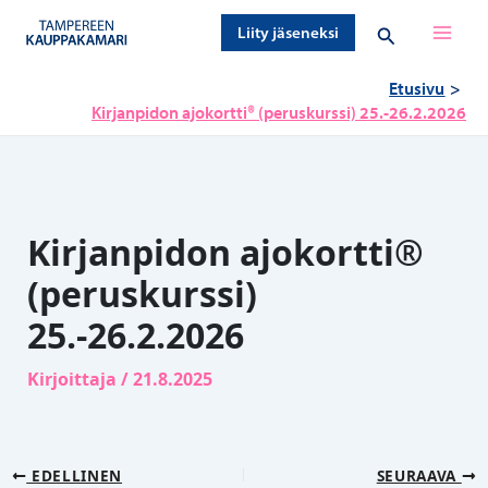
Siirry
Hae
Liity jäseneksi
sisältöön
Etusivu
Kirjanpidon ajokortti® (peruskurssi) 25.-26.2.2026
Kirjanpidon ajokortti®
(peruskurssi)
25.-26.2.2026
Kirjoittaja
/
21.8.2025
EDELLINEN
SEURAAVA