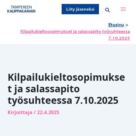
Siirry
Hae
Liity jäseneksi
sisältöön
Etusivu
Kilpailukieltosopimukset ja salassapito työsuhteessa
7.10.2025
Kilpailukieltosopimukse
t ja salassapito
työsuhteessa 7.10.2025
Kirjoittaja
/
22.4.2025