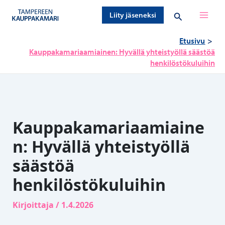
Siirry
Hae
Liity jäseneksi
sisältöön
Etusivu
Kauppakamariaamiainen: Hyvällä yhteistyöllä säästöä
henkilöstökuluihin
Kauppakamariaamiaine
n: Hyvällä yhteistyöllä
säästöä
henkilöstökuluihin
Kirjoittaja
/
1.4.2026