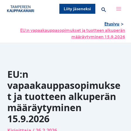
Siirry
Hae
Liity jäseneksi
sisältöön
Etusivu
EU:n vapaakauppasopimukset ja tuotteen alkuperän
määräytyminen 15.9.2026
EU:n
vapaakauppasopimukse
t ja tuotteen alkuperän
määräytyminen
15.9.2026
Kirjoittaja
/
26.2.2026