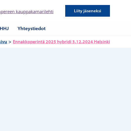
Liity jäseneksi
pereen kauppakamarilehti
HHJ
Yhteystiedot
sivu
Ennakkoperintä 2025 hybridi 3.12.2024 Helsinki