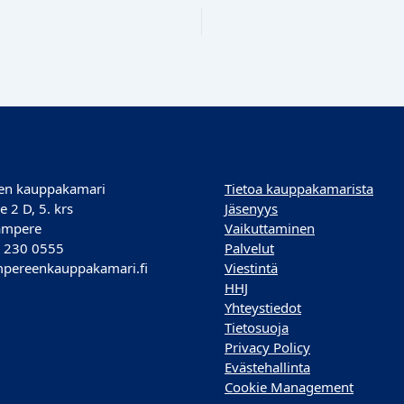
en kauppakamari
Tietoa kauppakamarista
e 2 D, 5. krs
Jäsenyys
ampere
Vaikuttaminen
) 230 0555
Palvelut
pereenkauppakamari.fi
Viestintä
HHJ
Yhteystiedot
Tietosuoja
Privacy Policy
Evästehallinta
Cookie Management