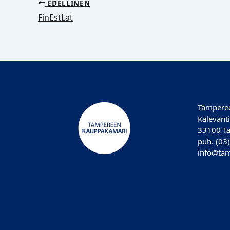
EDELLINEN
FinEstLat
Tampere
Kalevanti
33100 T
puh. (03
info@tam