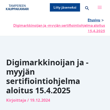
Siirry
Hae
Liity jäseneksi
sisältöön
Etusivu
Digimarkkinoijan ja -myyjän sertifiointiohjelma aloitus
15.4.2025
Digimarkkinoijan ja -
myyjän
sertifiointiohjelma
aloitus 15.4.2025
Kirjoittaja
/
19.12.2024