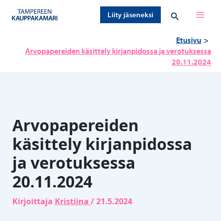
Siirry
Hae
Liity jäseneksi
sisältöön
Etusivu
Arvopapereiden käsittely kirjanpidossa ja verotuksessa
20.11.2024
Arvopapereiden
käsittely kirjanpidossa
ja verotuksessa
20.11.2024
Kirjoittaja
Kristiina
/
21.5.2024