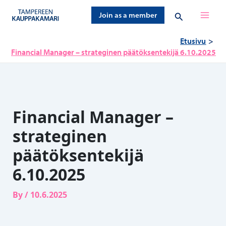
Siirry
Hae
Join as a member
sisältöön
Etusivu
Financial Manager – strateginen päätöksentekijä 6.10.2025
Financial Manager –
strateginen
päätöksentekijä
6.10.2025
By
/
10.6.2025