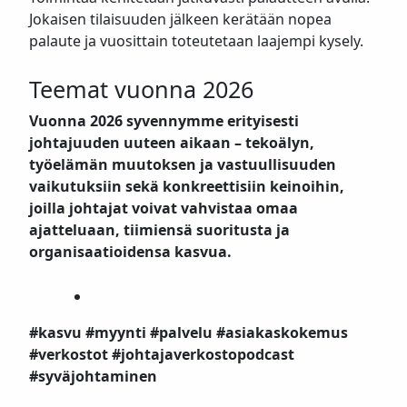
Jokaisen tilaisuuden jälkeen kerätään nopea
palaute ja vuosittain toteutetaan laajempi kysely.
Teemat vuonna 2026
Vuonna 2026 syvennymme erityisesti
johtajuuden uuteen aikaan – tekoälyn,
työelämän muutoksen ja vastuullisuuden
vaikutuksiin sekä konkreettisiin keinoihin,
joilla johtajat voivat vahvistaa omaa
ajatteluaan, tiimiensä suoritusta ja
organisaatioidensa kasvua.
#kasvu #myynti #palvelu #asiakaskokemus
#verkostot #johtajaverkostopodcast
#syväjohtaminen