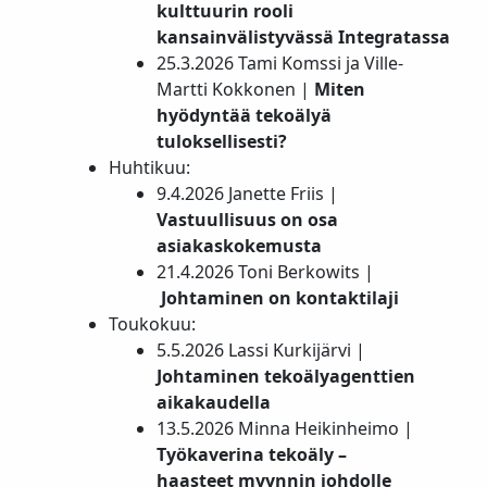
kulttuurin rooli
kansainvälistyvässä Integratassa
25.3.2026 Tami Komssi ja Ville-
Martti Kokkonen |
Miten
hyödyntää tekoälyä
tuloksellisesti?
Huhtikuu:
9.4.2026 Janette Friis |
Vastuullisuus on osa
asiakaskokemusta
21.4.2026 Toni Berkowits |
Johtaminen on kontaktilaji
Toukokuu:
5.5.2026 Lassi Kurkijärvi |
Johtaminen tekoälyagenttien
aikakaudella
13.5.2026 Minna Heikinheimo |
Työkaverina tekoäly –
haasteet myynnin johdolle