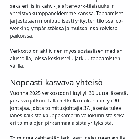
sekä erillisiin kahvi- ja afterwork-tilaisuuksiin
yhteistyökumppaneidemme kanssa. Tapaamiset
järjestetään monipuolisesti yritysten tiloissa, co-
working-ympäristöissä ja muissa inspiroivissa
paikoissa.
Verkosto on aktiivinen myös sosiaalisen median
alustoilla, joissa keskustelu jatkuu tapaamisten
välillä.
Nopeasti kasvava yhteisö
Vuonna 2025 verkostoon liittyi yli 30 uutta jäsentä,
ja kasvu jatkuu. Tällä hetkellä mukana on yli 90
johtajaa, joista toimitusjohtajia 37. Jäseniä tulee
lähes kaikista kauppakamarin valiokunnista sekä
eri toimialojen pirkanmaalaisista yrityksistä.
Toimintaa kehitetään jatkuvasti palautteen avulla.