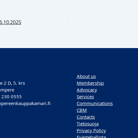
6.10.2025
About us
e 2 D, 5. krs
Membership
ampere
Advocacy
) 230 0555
Services
pereenkauppakamari.fi
Communications
CBM
Contacts
Tietosuoja
Privacy Policy
Evästehallinta