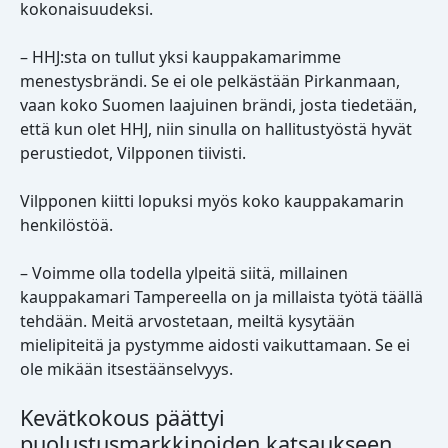
kokonaisuudeksi.
– HHJ:sta on tullut yksi kauppakamarimme
menestysbrändi. Se ei ole pelkästään Pirkanmaan,
vaan koko Suomen laajuinen brändi, josta tiedetään,
että kun olet HHJ, niin sinulla on hallitustyöstä hyvät
perustiedot, Vilpponen tiivisti.
Vilpponen kiitti lopuksi myös koko kauppakamarin
henkilöstöä.
– Voimme olla todella ylpeitä siitä, millainen
kauppakamari Tampereella on ja millaista työtä täällä
tehdään. Meitä arvostetaan, meiltä kysytään
mielipiteitä ja pystymme aidosti vaikuttamaan. Se ei
ole mikään itsestäänselvyys.
Kevätkokous päättyi
puolustusmarkkinoiden katsaukseen