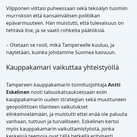
Vilpponen viittasi puheessaan sekä tekoälyn tuomiin
murroksiin että kansainvälisen politiikan
epävarmuuteen. Hän muistutti, että tulevaisuus on
tehtävä itse, ja se vaatii rohkeita päätöksiä.
– Otetaan se rooli, mikä Tampereelle kuuluu, ja
näytetään, kuinka johdamme Suomea kasvuun.
Kauppakamari vaikuttaa yhteistyöllä
Tampereen kauppakamarin toimitusjohtaja
Antti
Eskelinen
nosti talouskatsauksessaan esiin
kauppakamarin uuden strategian sekä muuttuneen
geopoliittisen tilanteen vaikutukset
elinkeinoelämään, ja muistutti ettei enää ole paluuta
vanhaan, tuttuun ja turvalliseen. Eskelinen kertoi
myös kauppakamarin vaikuttamistyöstä, jonka
keskeisiä teemoja ovat tällä hetkellä erityisesti