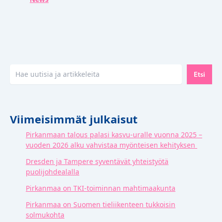
Etsi
Etsi
Viimeisimmät julkaisut
Pirkanmaan talous palasi kasvu-uralle vuonna 2025 –
vuoden 2026 alku vahvistaa myönteisen kehityksen
Dresden ja Tampere syventävät yhteistyötä
puolijohdealalla
Pirkanmaa on TKI-toiminnan mahtimaakunta
Pirkanmaa on Suomen tieliikenteen tukkoisin
solmukohta