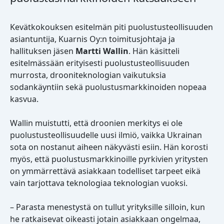
Kevätkokouksen esitelmän piti puolustusteollisuuden
asiantuntija, Kuarnis Oy:n toimitusjohtaja ja
hallituksen jäsen
Martti Wallin
. Hän käsitteli
esitelmässään erityisesti puolustusteollisuuden
murrosta, drooniteknologian vaikutuksia
sodankäyntiin sekä puolustusmarkkinoiden nopeaa
kasvua.
Wallin muistutti, että droonien merkitys ei ole
puolustusteollisuudelle uusi ilmiö, vaikka Ukrainan
sota on nostanut aiheen näkyvästi esiin. Hän korosti
myös, että puolustusmarkkinoille pyrkivien yritysten
on ymmärrettävä asiakkaan todelliset tarpeet eikä
vain tarjottava teknologiaa teknologian vuoksi.
– Parasta menestystä on tullut yrityksille silloin, kun
he ratkaisevat oikeasti jotain asiakkaan ongelmaa,