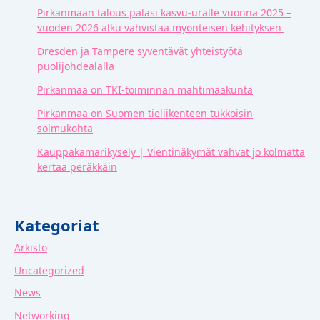
Pirkanmaan talous palasi kasvu-uralle vuonna 2025 –
vuoden 2026 alku vahvistaa myönteisen kehityksen
Dresden ja Tampere syventävät yhteistyötä
puolijohdealalla
Pirkanmaa on TKI-toiminnan mahtimaakunta
Pirkanmaa on Suomen tieliikenteen tukkoisin
solmukohta
Kauppakamarikysely | Vientinäkymät vahvat jo kolmatta
kertaa peräkkäin
Kategoriat
Arkisto
Uncategorized
News
Networking