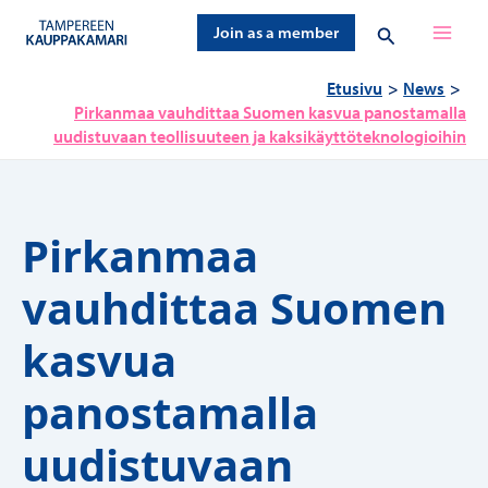
Siirry
Hae
Join as a member
sisältöön
Etusivu
News
Pirkanmaa vauhdittaa Suomen kasvua panostamalla
uudistuvaan teollisuuteen ja kaksikäyttöteknologioihin
Pirkanmaa
vauhdittaa Suomen
kasvua
panostamalla
uudistuvaan