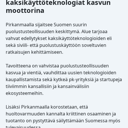
kaksikäyttöteknologiat kasvun
moottorina
Pirkanmaalla sijaitsee Suomen suurin
puolustusteollisuuden keskittymä. Alue tarjoaa
vahvat edellytykset kaksikäyttöteknologioiden eli
sekä siviili- että puolustuskäyttöön soveltuvien
ratkaisujen kehittämiseen.
Tavoitteena on vahvistaa puolustusteollisuuden
kasvua ja vientiä, vauhdittaa uusien teknologioiden
kaupallistamista sekä kytkeä pk-yrityksiä ja startupeja
tiiviimmin kansallisiin ja kansainvälisiin
ekosysteemeihin.
Lisäksi Pirkanmaalla korostetaan, että
huoltovarmuuden kannalta kriittinen osaaminen ja
tuotanto on pystyttävä säilyttämään Suomessa myös
tulevaisuudessa.