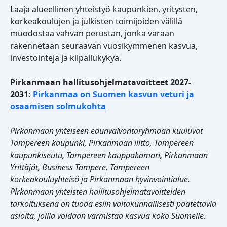
Laaja alueellinen yhteistyö kaupunkien, yritysten,
korkeakoulujen ja julkisten toimijoiden välillä
muodostaa vahvan perustan, jonka varaan
rakennetaan seuraavan vuosikymmenen kasvua,
investointeja ja kilpailukykyä.
Pirkanmaan hallitusohjelmatavoitteet 2027-
2031:
Pirkanmaa on Su
omen kasvun veturi ja
osaamisen solmukohta
Pirkanmaan yhteiseen edunvalvontaryhmään kuuluvat
Tampereen kaupunki, Pirkanmaan liitto, Tampereen
kaupunkiseutu, Tampereen kauppakamari, Pirkanmaan
Yrittäjät, Business Tampere, Tampereen
korkeakouluyhteisö ja Pirkanmaan hyvinvointialue.
Pirkanmaan yhteisten hallitusohjelmatavoitteiden
tarkoituksena on tuoda esiin valtakunnallisesti päätettäviä
asioita, joilla voidaan varmistaa kasvua koko Suomelle.