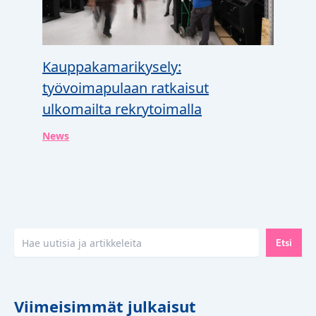
Kauppakamarikysely:
työvoimapulaan ratkaisut
ulkomailta rekrytoimalla
News
Etsi
Etsi
Viimeisimmät julkaisut