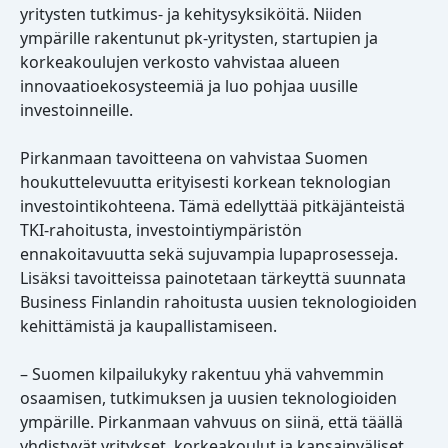
yritysten tutkimus- ja kehitysyksiköitä. Niiden
ympärille rakentunut pk-yritysten, startupien ja
korkeakoulujen verkosto vahvistaa alueen
innovaatioekosysteemiä ja luo pohjaa uusille
investoinneille.
Pirkanmaan tavoitteena on vahvistaa Suomen
houkuttelevuutta erityisesti korkean teknologian
investointikohteena. Tämä edellyttää pitkäjänteistä
TKI-rahoitusta, investointiympäristön
ennakoitavuutta sekä sujuvampia lupaprosesseja.
Lisäksi tavoitteissa painotetaan tärkeyttä suunnata
Business Finlandin rahoitusta uusien teknologioiden
kehittämistä ja kaupallistamiseen.
– Suomen kilpailukyky rakentuu yhä vahvemmin
osaamisen, tutkimuksen ja uusien teknologioiden
ympärille. Pirkanmaan vahvuus on siinä, että täällä
yhdistyvät yritykset, korkeakoulut ja kansainväliset