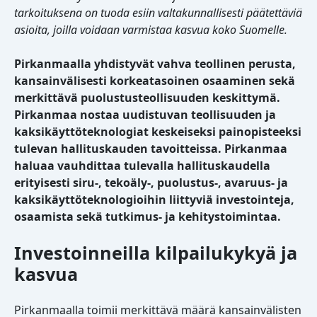
tarkoituksena on tuoda esiin valtakunnallisesti päätettäviä
asioita, joilla voidaan varmistaa kasvua koko Suomelle.
Pirkanmaalla yhdistyvät vahva teollinen perusta,
kansainvälisesti korkeatasoinen osaaminen sekä
merkittävä puolustusteollisuuden keskittymä.
Pirkanmaa nostaa uudistuvan teollisuuden ja
kaksikäyttöteknologiat keskeiseksi painopisteeksi
tulevan hallituskauden tavoitteissa. Pirkanmaa
haluaa vauhdittaa tulevalla hallituskaudella
erityisesti siru-, tekoäly-, puolustus-, avaruus- ja
kaksikäyttöteknologioihin liittyviä investointeja,
osaamista sekä tutkimus- ja kehitystoimintaa.
Investoinneilla kilpailukykyä ja
kasvua
Pirkanmaalla toimii merkittävä määrä kansainvälisten