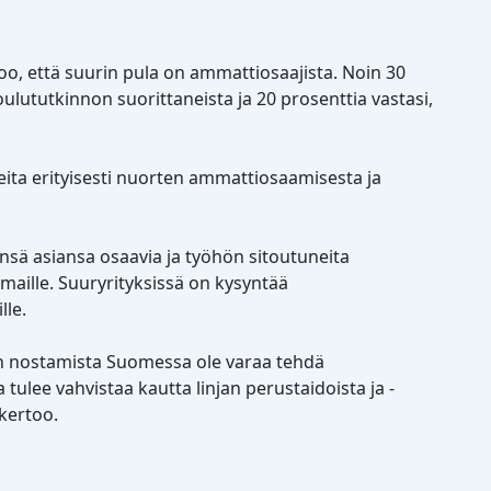
too, että suurin pula on ammattiosaajista. Noin 30
lututkinnon suorittaneista ja 20 prosenttia vastasi,
eita erityisesti nuorten ammattiosaamisesta ja
eensä asiansa osaavia ja työhön sitoutuneita
maille. Suuryrityksissä on kysyntää
lle.
ason nostamista Suomessa ole varaa tehdä
lee vahvistaa kautta linjan perustaidoista ja -
kertoo.