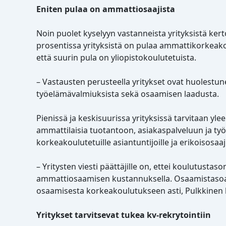
Eniten pulaa on ammattiosaajista
Noin puolet kyselyyn vastanneista yrityksistä ker
prosentissa yrityksistä on pulaa ammattikorkeakou
että suurin pula on yliopistokoulutetuista.
– Vastausten perusteella yritykset ovat huolestun
työelämävalmiuksista sekä osaamisen laadusta.
Pienissä ja keskisuurissa yrityksissä tarvitaan yl
ammattilaisia tuotantoon, asiakaspalveluun ja työ
korkeakoulutetuille asiantuntijoille ja erikoisosaaji
– Yritysten viesti päättäjille on, ettei koulutust
ammattiosaamisen kustannuksella. Osaamistasoa tu
osaamisesta korkeakoulutukseen asti, Pulkkinen 
Yritykset tarvitsevat tukea kv-rekrytointiin