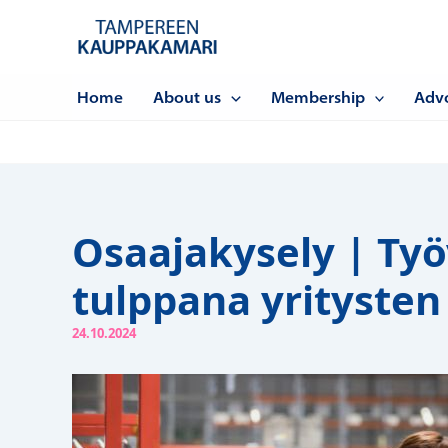
Siirry
sisältöön
Home
About us
Membership
Adv
Osaajakysely | Ty
tulppana yritysten
24.10.2024