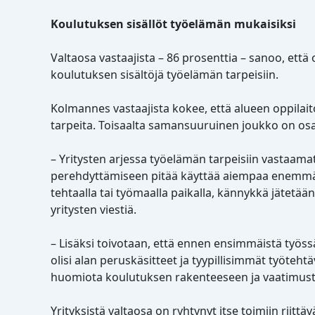
Koulutuksen sisällöt työelämän mukaisiksi
Valtaosa vastaajista – 86 prosenttia
–
sanoo, että 
koulutuksen sisältöjä työelämän tarpeisiin.
Kolmannes vastaajista kokee, että alueen oppilai
tarpeita. Toisaalta samansuuruinen joukko on os
– Yritysten arjessa työelämän tarpeisiin vastaam
perehdyttämiseen pitää käyttää aiempaa enemmän res
tehtaalla tai työmaalla paikalla, kännykkä jätetää
yritysten viestiä.
– Lisäksi toivotaan, että ennen ensimmäistä työss
olisi alan peruskäsitteet ja tyypillisimmät työtehtä
huomiota koulutuksen rakenteeseen ja vaatimust
Yrityksistä valtaosa on ryhtynyt itse toimiin riit