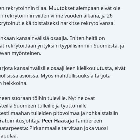
sen rekrytoinnin tilaa. Muutokset aiempaan eivät ole
n rekrytoinnin viiden viime vuoden aikana, ja 26
krytoinut eikä toistaiseksi harkitse rekrytoivansa.
ainkaan kansainvälisiä osaajia. Eniten heitä on
at rekrytoidaan yrityksiin tyypillisimmin Suomesta, ja
levan myönteinen.
rjota kansainvälisille osaajilleen kielikoulutusta, eivät
uolisissa asioissa. Myös mahdollisuuksia tarjota
än heikkoina.
een suoraan töihin tuleville. Nyt ne ovat
illa Suomeen tulleille ja työttömille
sesti maahan tulleiden pitovoimaa ja rohkaistaisiin
aratoimitusjohtaja
Peer Haataja
Tampereen
atarpeesta: Pirkanmaalle tarvitaan joka vuosi
mapulaa.