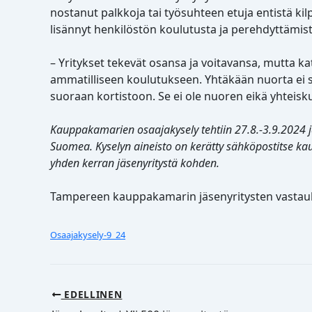
nostanut palkkoja tai työsuhteen etuja entistä ki
lisännyt henkilöstön koulutusta ja perehdyttämis
– Yritykset tekevät osansa ja voitavansa, mutta k
ammatilliseen koulutukseen. Yhtäkään nuorta ei s
suoraan kortistoon. Se ei ole nuoren eikä yhteis
Kauppakamarien osaajakysely tehtiin 27.8.-3.9.2024 ja s
Suomea. Kyselyn aineisto on kerätty sähköpostitse kau
yhden kerran jäsenyritystä kohden.
Tampereen kauppakamarin jäsenyritysten vastauk
Osaajakysely-9_24
EDELLINEN