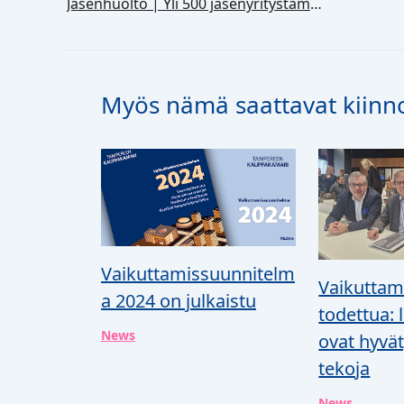
Jäsenhuolto | Yli 500 jäsenyritystämme saa soiton marraskuussa
Myös nämä saattavat kiinn
Vaikuttamissuunnitelm
Vaikuttam
a 2024 on julkaistu
todettua: 
News
ovat hyvät
tekoja
News