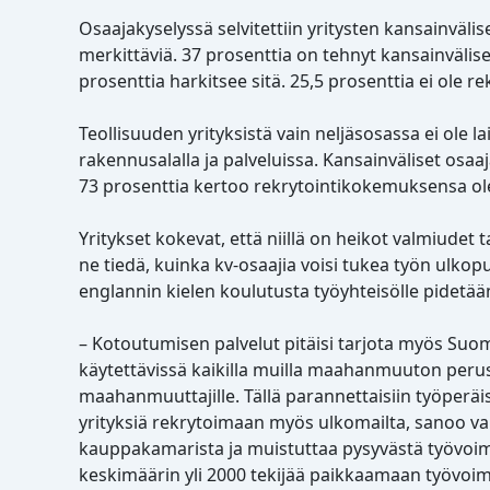
Osaajakyselyssä selvitettiin yritysten kansainväli
merkittäviä. 37 prosenttia on tehnyt kansainvälise
prosenttia harkitsee sitä. 25,5 prosenttia ei ole re
Teollisuuden yrityksistä vain neljäsosassa ei ole l
rakennusalalla ja palveluissa. Kansainväliset osaaj
73 prosenttia kertoo rekrytointikokemuksensa o
Yritykset kokevat, että niillä on heikot valmiudet ta
ne tiedä, kuinka kv-osaajia voisi tukea työn ulkop
englannin kielen koulutusta työyhteisölle pidetä
– Kotoutumisen palvelut pitäisi tarjota myös Suom
käytettävissä kaikilla muilla maahanmuuton peruste
maahanmuuttajille. Tällä parannettaisiin työperäi
yrityksiä rekrytoimaan myös ulkomailta, sanoo v
kauppakamarista ja muistuttaa pysyvästä työvoim
keskimäärin yli 2000 tekijää paikkaamaan työvoi