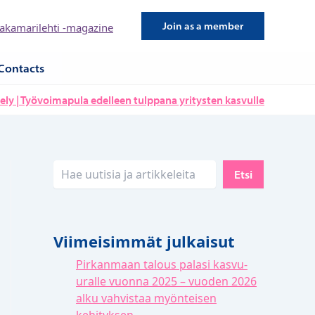
Join as a member
kamarilehti -magazine
Contacts
ely | Työvoimapula edelleen tulppana yritysten kasvulle
Etsi
Etsi
Viimeisimmät julkaisut
Pirkanmaan talous palasi kasvu-
uralle vuonna 2025 – vuoden 2026
alku vahvistaa myönteisen
kehityksen