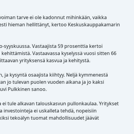
voiman tarve ei ole kadonnut mihinkään, vaikka
esti hieman hellittänyt, kertoo Keskuskauppakamarin
o-syyskuussa. Vastaajista 59 prosenttia kertoi
 kehittämistä. Vastaavassa kyselyssä vuosi sitten 66
ittaavan yrityksensä kasvua ja kehitystä.
, ja kysyntä osaajista kiihtyy. Neljä kymmenestä
an jo tulevan puolen vuoden aikana ja jo kaksi
Suvi Pulkkinen sanoo.
 ei tule alkavan talouskasvun pullonkaulaa. Yritykset
a investointeja ei uskalleta tehdä, nopeisiin
rkiksi tekoälyn tuomat mahdollisuudet jäävät