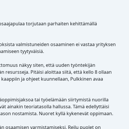
osaajapulaa torjutaan parhaiten kehittämällä
toksista valmistuneiden osaaminen ei vastaa yrityksen
aamiseen tyytyväisiä.
attomuus näkyy siten, että uuden työntekijän
ursseja. Pitäisi aloittaa siitä, että kello 8 ollaan
n kaappiin ja ohjeet kuunnellaan, Pulkkinen avaa
äoppimisjaksoa tai työelämään siirtymistä nuorilla
vät ainakin teoriatasolla hallussa. Tämä edellyttäisi
ason nostamista. Nuoret kyllä kykenevät oppimaan.
tävän osaamisen varmistamiseksi. Reilu puolet on