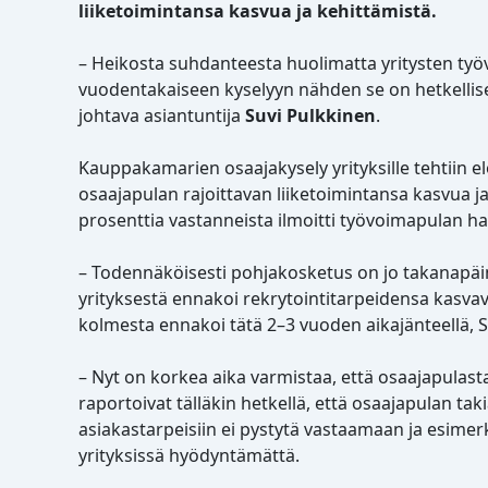
liiketoimintansa kasvua ja kehittämistä.
– Heikosta suhdanteesta huolimatta yritysten työ
vuodentakaiseen kyselyyn nähden se on hetkellis
johtava asiantuntija
Suvi Pulkkinen
.
Kauppakamarien osaajakysely yrityksille tehtiin el
osaajapulan rajoittavan liiketoimintansa kasvua ja
prosenttia vastanneista ilmoitti työvoimapulan ha
– Todennäköisesti pohjakosketus on jo takanapäin
yrityksestä ennakoi rekrytointitarpeidensa kasvav
kolmesta ennakoi tätä 2
–
3 vuoden aikajänteellä, 
– Nyt on korkea aika varmistaa, että osaajapulasta
raportoivat tälläkin hetkellä, että osaajapulan taki
asiakastarpeisiin ei pystytä vastaamaan ja esime
yrityksissä hyödyntämättä.