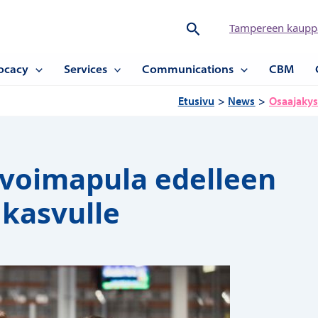
Hae
Tampereen kauppa
ocacy
Services
Communications
CBM
Etusivu
News
Osaajakys
övoimapula edelleen
 kasvulle