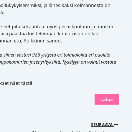
lpailukykyisemmiksi, ja lähes kaksi kolmannesta on
tä.
atseet pitäisi kääntää myös peruskouluun ja nuorten
aisi päästää luistelemaan koulutuspolun läpi
kunnan etu, Pulkkinen sanoo.
iihen vastasi 986 yritystä eri toimialoilta eri puolilta
ppakamarien jäsenyrityksiltä. Kyselyyn on voinut vastata
set näet tästä:
Lataa
SEURAAVA