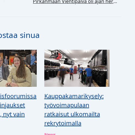
Pirkanmaan Vientipäivä oli ajan hermolla: energiavientiä, Trumpin tulleja, turvallisuutta
ostaa sinua
isfoorumissa
Kauppakamarikysely:
linjaukset
työvoimapulaan
, nyt vain
ratkaisut ulkomailta
rekrytoimalla
News