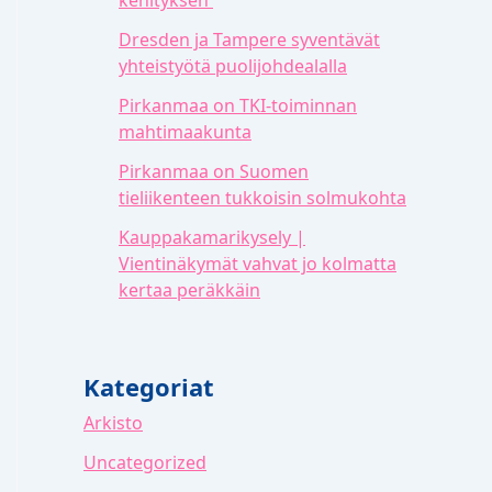
Dresden ja Tampere syventävät
yhteistyötä puolijohdealalla
Pirkanmaa on TKI-toiminnan
mahtimaakunta
Pirkanmaa on Suomen
tieliikenteen tukkoisin solmukohta
Kauppakamarikysely |
Vientinäkymät vahvat jo kolmatta
kertaa peräkkäin
Kategoriat
Arkisto
Uncategorized