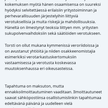
kokemuksen myötä hänen osaamisensa on suureksi
hyödyksi selvitettäessä erilaisiin yritystoiminnan ja
perhevarallisuuden järjestelyihin liittyviä
verotuksellisia ja muita riskejä ja mahdollisuuksia.
Häneltä on ilmestynyt teoksia liittyen mm. yritysten
sukupolvenvaihdoksiin sekä säätiöiden verotukseen.
Torsti on ollut mukana kymmenissä veroriidoissa ja
on avustanut yhtiöitä ja niiden osakkeenomistajia
esimerkiksi verotarkastuskertomuksiin
vastaamisessa ja verotusta koskevassa
muutoksenhaussa eri oikeusasteissa.
Tapahtuma on maksuton, mutta
ennakkoilmoittautuminen vaaditaan. Ilmoittautuneet
saavat sähköpostiinsa osallistumislinkin tapahtumaa
edeltävänä päivänä ja uudelleen vielä