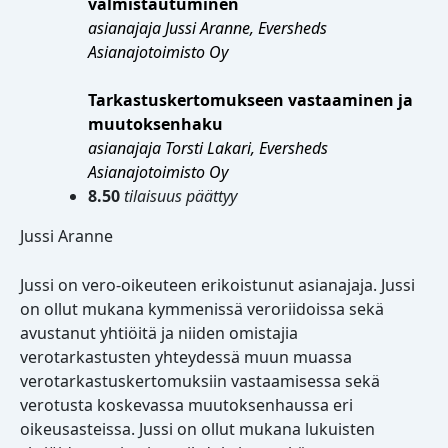
valmistautuminen
asianajaja Jussi Aranne, Eversheds
Asianajotoimisto Oy
Tarkastuskertomukseen vastaaminen ja
muutoksenhaku
asianajaja Torsti Lakari, Eversheds
Asianajotoimisto Oy
8.50
tilaisuus päättyy
Jussi Aranne
Jussi on vero-oikeuteen erikoistunut asianajaja. Jussi
on ollut mukana kymmenissä veroriidoissa sekä
avustanut yhtiöitä ja niiden omistajia
verotarkastusten yhteydessä muun muassa
verotarkastuskertomuksiin vastaamisessa sekä
verotusta koskevassa muutoksenhaussa eri
oikeusasteissa. Jussi on ollut mukana lukuisten