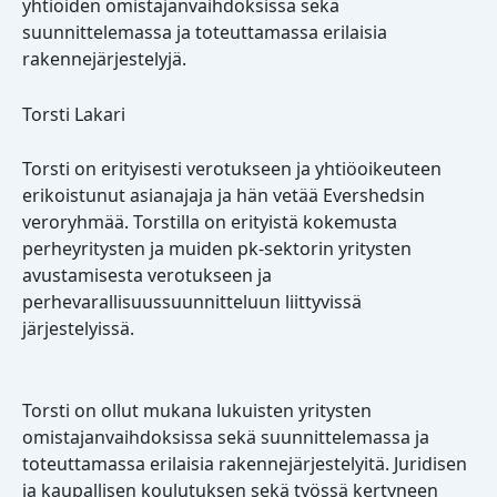
yhtiöiden omistajanvaihdoksissa sekä
suunnittelemassa ja toteuttamassa erilaisia
rakennejärjestelyjä.
Torsti Lakari
Torsti on erityisesti verotukseen ja yhtiöoikeuteen
erikoistunut asianajaja ja hän vetää Evershedsin
veroryhmää. Torstilla on erityistä kokemusta
perheyritysten ja muiden pk-sektorin yritysten
avustamisesta verotukseen ja
perhevarallisuussuunnitteluun liittyvissä
järjestelyissä.
Torsti on ollut mukana lukuisten yritysten
omistajanvaihdoksissa sekä suunnittelemassa ja
toteuttamassa erilaisia rakennejärjestelyitä. Juridisen
ja kaupallisen koulutuksen sekä työssä kertyneen