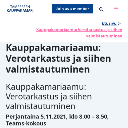
Siirry
Hae
Join as a member
sisältöön
Etusivu
Kauppakamariaamu: Verotarkastus ja siihen
valmistautuminen
Kauppakamariaamu:
Verotarkastus ja siihen
valmistautuminen
Kauppakamariaamu:
Verotarkastus ja siihen
valmistautuminen
Perjantaina 5.11.2021, klo 8.00 – 8.50,
Teams-kokous