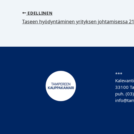
EDELLINEN
Taseen hyödyntäminen yrityksen johtamisessa 21
***
Kalevanti
33100 T
puh. (03
info@tam