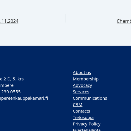
.11.2024
Chambe
About us
e 2 D, 5. krs
Membership
ampere
Advocacy
) 230 0555
Services
pereenkauppakamari.fi
Communications
CBM
Contacts
Tietosuoja
Privacy Policy
Evästehallinta