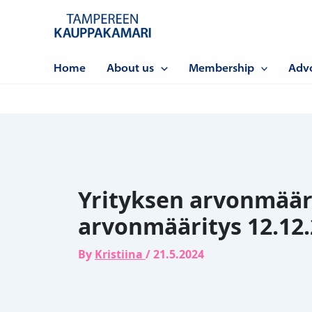
Siirry
sisältöön
Home
About us
Membership
Adv
Yrityksen arvonmäär
arvonmääritys 12.12
By
Kristiina
/
21.5.2024