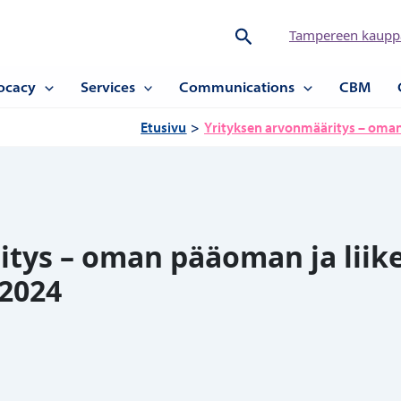
Hae
Tampereen kauppa
ocacy
Services
Communications
CBM
Etusivu
Yrityksen arvonmääritys – oma
itys – oman pääoman ja lii
.2024