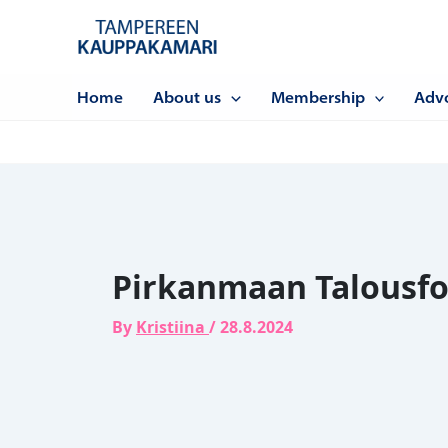
Siirry
sisältöön
Home
About us
Membership
Adv
Pirkanmaan Talousf
By
Kristiina
/
28.8.2024