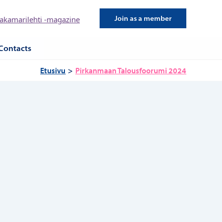
Join as a member
kamarilehti -magazine
Contacts
Etusivu
Pirkanmaan Talousfoorumi 2024