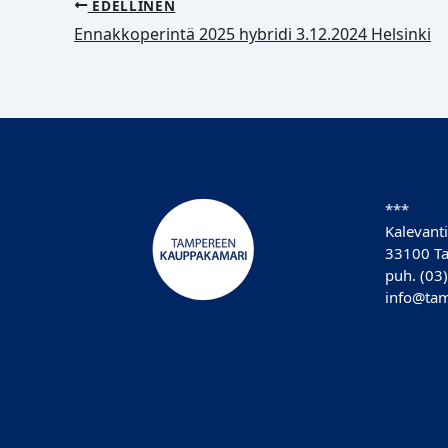
EDELLINEN
Ennakkoperintä 2025 hybridi 3.12.2024 Helsinki
***
Kalevanti
33100 T
puh. (03
info@tam