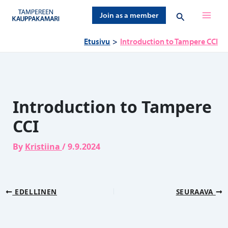
Siirry
Hae
Join as a member
sisältöön
Etusivu
Introduction to Tampere CCI
Introduction to Tampere
CCI
By
Kristiina
/
9.9.2024
EDELLINEN
SEURAAVA