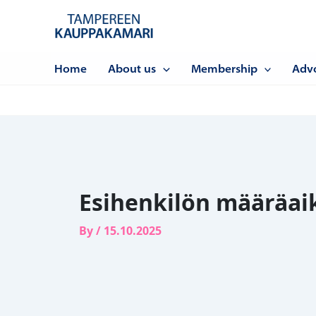
Siirry
sisältöön
Home
About us
Membership
Adv
Esihenkilön määräaik
By
/
15.10.2025