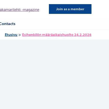
Join as a member
kamarilehti -magazine
Contacts
Etusivu
Esihenkilön määräaikaishuolto 24.2.2026