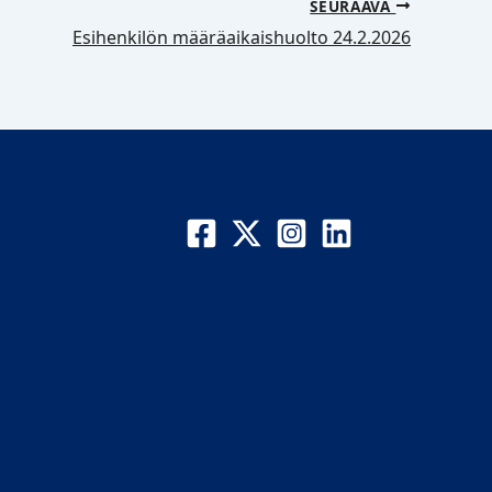
SEURAAVA
Esihenkilön määräaikaishuolto 24.2.2026