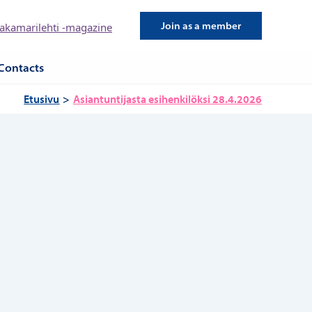
Join as a member
kamarilehti -magazine
Contacts
Etusivu
Asiantuntijasta esihenkilöksi 28.4.2026