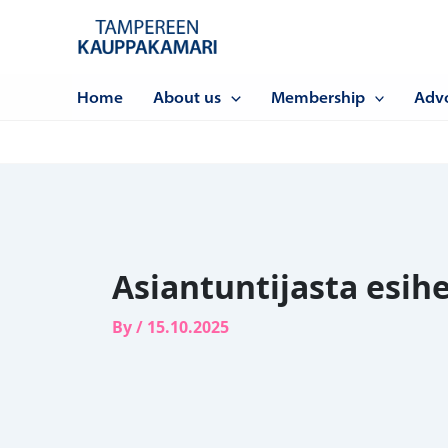
Siirry
sisältöön
Home
About us
Membership
Adv
Asiantuntijasta esihe
By
/
15.10.2025