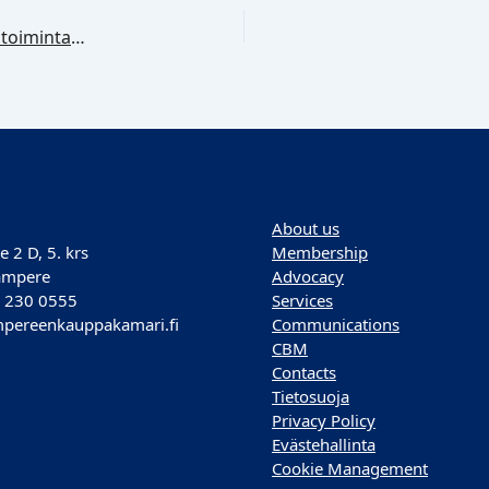
Hankalat henkilöt työyhteisöissä – kokemuksia ja toimintakeinoja 20.3.2026
About us
e 2 D, 5. krs
Membership
ampere
Advocacy
) 230 0555
Services
pereenkauppakamari.fi
Communications
CBM
Contacts
Tietosuoja
Privacy Policy
Evästehallinta
Cookie Management