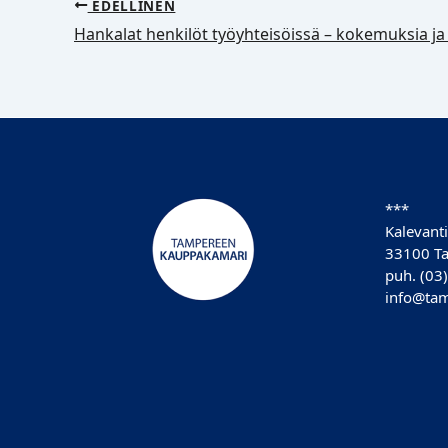
EDELLINEN
***
Kalevanti
33100 T
puh. (03
info@tam