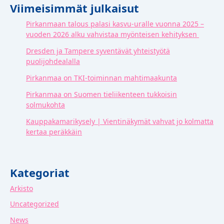
Viimeisimmät julkaisut
Pirkanmaan talous palasi kasvu-uralle vuonna 2025 –
vuoden 2026 alku vahvistaa myönteisen kehityksen
Dresden ja Tampere syventävät yhteistyötä
puolijohdealalla
Pirkanmaa on TKI-toiminnan mahtimaakunta
Pirkanmaa on Suomen tieliikenteen tukkoisin
solmukohta
Kauppakamarikysely | Vientinäkymät vahvat jo kolmatta
kertaa peräkkäin
Kategoriat
Arkisto
Uncategorized
News