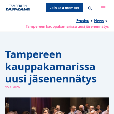
Siirry
Hae
Join as a member
sisältöön
Etusivu
News
Tampereen kauppakamarissa uusi jäsenennätys
Tampereen
kauppakamarissa
uusi jäsenennätys
15.1.2026