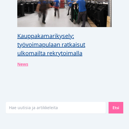
Kauppakamarikysely:
työvoimapulaan ratkaisut
ulkomailta rekrytoimalla
News
Etsi
Etsi