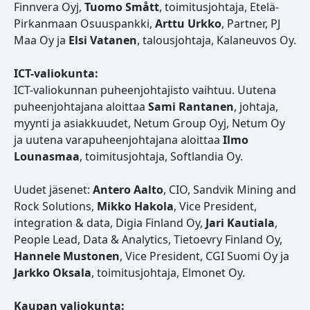
Finnvera Oyj,
Tuomo Smått
, toimitusjohtaja, Etelä-
Pirkanmaan Osuuspankki,
Arttu Urkko
, Partner, PJ
Maa Oy ja
Elsi Vatanen
, talousjohtaja, Kalaneuvos Oy.
ICT-valiokunta:
ICT-valiokunnan puheenjohtajisto vaihtuu. Uutena
puheenjohtajana aloittaa
Sami Rantanen
, johtaja,
myynti ja asiakkuudet, Netum Group Oyj, Netum Oy
ja uutena varapuheenjohtajana aloittaa
Ilmo
Lounasmaa
, toimitusjohtaja, Softlandia Oy.
Uudet jäsenet:
Antero Aalto
, CIO, Sandvik Mining and
Rock Solutions,
Mikko Hakola
, Vice President,
integration & data, Digia Finland Oy,
Jari Kautiala
,
People Lead, Data & Analytics, Tietoevry Finland Oy,
Hannele Mustonen
, Vice President, CGI Suomi Oy ja
Jarkko Oksala
, toimitusjohtaja, Elmonet Oy.
Kaupan valiokunta: