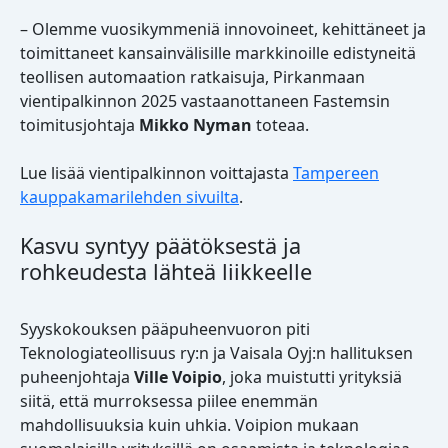
– Olemme vuosikymmeniä innovoineet, kehittäneet ja
toimittaneet kansainvälisille markkinoille edistyneitä
teollisen automaation ratkaisuja, Pirkanmaan
vientipalkinnon 2025 vastaanottaneen Fastemsin
toimitusjohtaja
Mikko Nyman
toteaa.
Lue lisää vientipalkinnon voittajasta
Tampereen
kauppakamarilehden sivuilta
.
Kasvu syntyy päätöksestä ja
rohkeudesta lähteä liikkeelle
Syyskokouksen pääpuheenvuoron piti
Teknologiateollisuus ry:n ja Vaisala Oyj:n hallituksen
puheenjohtaja
Ville Voipio
, joka muistutti yrityksiä
siitä, että murroksessa piilee enemmän
mahdollisuuksia kuin uhkia. Voipion mukaan