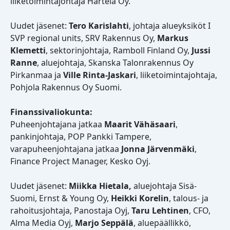
liiketoimintajohtaja Hartela Oy.
Uudet jäsenet:
Tero Karislahti
, johtaja alueyksiköt I
SVP regional units, SRV Rakennus Oy,
Markus
Klemetti
, sektorinjohtaja, Ramboll Finland Oy,
Jussi
Ranne
, aluejohtaja, Skanska Talonrakennus Oy
Pirkanmaa ja
Ville Rinta-Jaskari
, liiketoimintajohtaja,
Pohjola Rakennus Oy Suomi.
Finanssivaliokunta:
Puheenjohtajana jatkaa
Maarit Vähäsaari
,
pankinjohtaja, POP Pankki Tampere,
varapuheenjohtajana jatkaa
Jonna Järvenmäki
,
Finance Project Manager, Kesko Oyj.
Uudet jäsenet:
Miikka Hietala,
aluejohtaja Sisä-
Suomi, Ernst & Young Oy,
Heikki Korelin
, talous- ja
rahoitusjohtaja, Panostaja Oyj,
Taru Lehtinen
, CFO,
Alma Media Oyj,
Marjo Seppälä
, aluepäällikkö,