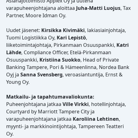
Asianajotoimisto Applex Oy ja uutena
varapuheenjohtajana aloittaa
Juha-Matti Luojus
, Tax
Partner, Moore Idman Oy.
Uudet jäsenet:
Kirsikka Kivimäki
, lakiasiainjohtaja,
Tuomi Logistiikka Oy,
Kari Lepistö
,
liiketoimintajohtaja, Pirkanmaan Osuuspankki,
Katri
Lähde
, Compliance Officer, Etelä-Pirkanmaan
Osuuspankki,
Kristiina Suokko
, Head of Private
Banking Tampere, Pori & Hämeenlinna, Nordea Bank
Oyj ja
Sanna Svensberg
, veroasiantuntija, Ernst &
Young Oy.
Matkailu- ja tapahtumavaliokunta:
Puheenjohtajana jatkaa
Ville Virkki
, hotellinjohtaja,
Courtyard by Marriott Tampere City ja
varapuheenjohtajana jatkaa
Karoliina Lehtinen
,
myynti- ja markkinointijohtaja, Tampereen Teatteri
Oy.