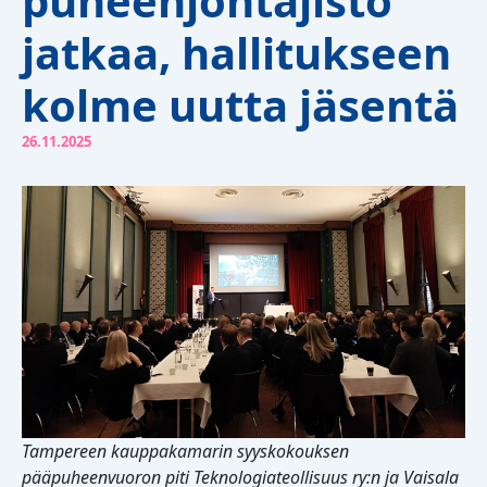
puheenjohtajisto
jatkaa, hallitukseen
kolme uutta jäsentä
26.11.2025
Tampereen kauppakamarin syyskokouksen
pääpuheenvuoron piti Teknologiateollisuus ry:n ja Vaisala