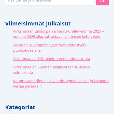
Etsi
Viimeisimmät julkaisut
Pirkanmaan talous palasi kasvu-uralle vuonna 2025 –
vuoden 2026 alku vahvistaa myönteisen kehityksen
Dresden ja Tampere syventävät yhteistyötä
puolijohdealalla
Pirkanmaa on TKI-toiminnan mahtimaakunta
Pirkanmaa on Suomen tieliikenteen tukkoisin
solmukohta
Kauppakamarikysely | Vientinäkymät vahvat jo kolmatta
kertaa peräkkäin
Kategoriat