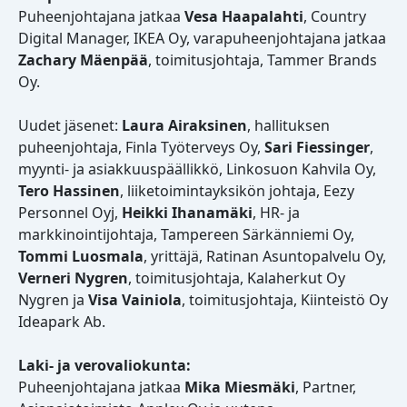
Puheenjohtajana jatkaa
Vesa Haapalahti
, Country
Digital Manager, IKEA Oy, varapuheenjohtajana jatkaa
Zachary Mäenpää
, toimitusjohtaja, Tammer Brands
Oy.
Uudet jäsenet:
Laura Airaksinen
, hallituksen
puheenjohtaja, Finla Työterveys Oy,
Sari Fiessinger
,
myynti- ja asiakkuuspäällikkö, Linkosuon Kahvila Oy,
Tero Hassinen
, liiketoimintayksikön johtaja, Eezy
Personnel Oyj,
Heikki Ihanamäki
, HR- ja
markkinointijohtaja, Tampereen Särkänniemi Oy,
Tommi Luosmala
, yrittäjä, Ratinan Asuntopalvelu Oy,
Verneri Nygren
, toimitusjohtaja, Kalaherkut Oy
Nygren ja
Visa Vainiola
, toimitusjohtaja, Kiinteistö Oy
Ideapark Ab.
Laki- ja verovaliokunta:
Puheenjohtajana jatkaa
Mika Miesmäki
, Partner,