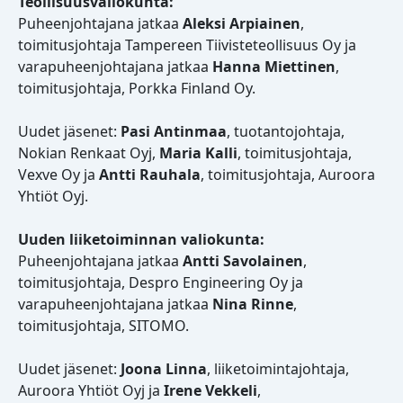
Teollisuusvaliokunta:
Puheenjohtajana jatkaa
Aleksi Arpiainen
,
toimitusjohtaja Tampereen Tiivisteteollisuus Oy ja
varapuheenjohtajana jatkaa
Hanna Miettinen
,
toimitusjohtaja, Porkka Finland Oy.
Uudet jäsenet:
Pasi Antinmaa
, tuotantojohtaja,
Nokian Renkaat Oyj,
Maria Kalli
, toimitusjohtaja,
Vexve Oy ja
Antti Rauhala
, toimitusjohtaja, Auroora
Yhtiöt Oyj.
Uuden liiketoiminnan valiokunta:
Puheenjohtajana jatkaa
Antti Savolainen
,
toimitusjohtaja, Despro Engineering Oy ja
varapuheenjohtajana jatkaa
Nina Rinne
,
toimitusjohtaja, SITOMO.
Uudet jäsenet:
Joona Linna
, liiketoimintajohtaja,
Auroora Yhtiöt Oyj ja
Irene Vekkeli
,