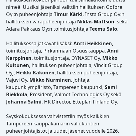
nimeä. Uusiksi jäseniksi valittiin hallituksen Gofore
Oyj:n puheenjohtaja
Timur Kärki
, Insta Group Oy:n
hallituksen varapuheenjohtaja
Niklas Mattson
, sekä
Adara Pakkaus Oy:n toimitusjohtaja
Teemu Salo
.
Hallituksessa jatkavat lisäksi:
Antti Heikkinen
,
toimitusjohtaja, Pirkanmaan Osuuskauppa,
Anni
Karppinen
, toimitusjohtaja, DYNASET Oy,
Mikko
Kuitunen
, hallituksen puheenjohtaja, Vincit Group
Oyj,
Heikki Käkönen
, hallituksen puheenjohtaja,
Vajuvi Oy,
Mikko Nurminen
, Johtaja,
kaupunkiympäristö, Tampereen kaupunki,
Sami
Riekkola
, President, Valmet Technologies Oy sekä
Johanna Salmi
, HR Director, Etteplan Finland Oy.
Syyskokouksessa vahvistettiin myös kaikkien
Tampereen kauppakamarin valiokuntien
puheenjohtajistot ja uudet jäsenet vuodelle 2026.