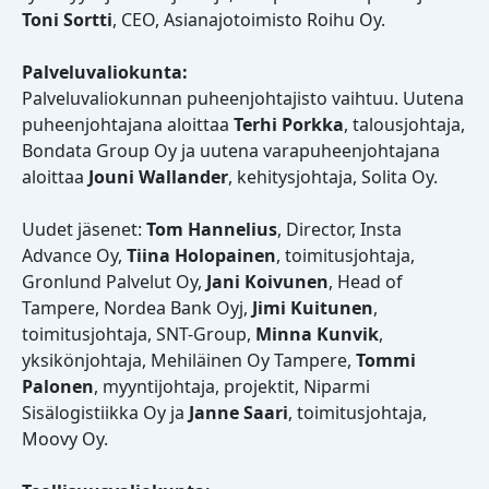
Toni Sortti
, CEO, Asianajotoimisto Roihu Oy.
Palveluvaliokunta:
Palveluvaliokunnan puheenjohtajisto vaihtuu. Uutena
puheenjohtajana aloittaa
Terhi Porkka
, talousjohtaja,
Bondata Group Oy ja uutena varapuheenjohtajana
aloittaa
Jouni Wallander
, kehitysjohtaja, Solita Oy.
Uudet jäsenet:
Tom Hannelius
, Director, Insta
Advance Oy,
Tiina Holopainen
, toimitusjohtaja,
Gronlund Palvelut Oy,
Jani Koivunen
, Head of
Tampere, Nordea Bank Oyj,
Jimi Kuitunen
,
toimitusjohtaja, SNT-Group,
Minna Kunvik
,
yksikönjohtaja, Mehiläinen Oy Tampere,
Tommi
Palonen
, myyntijohtaja, projektit, Niparmi
Sisälogistiikka Oy ja
Janne Saari
, toimitusjohtaja,
Moovy Oy.