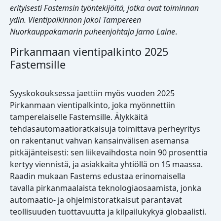
erityisesti Fastemsin työntekijöitä, jotka ovat toiminnan
ydin. Vientipalkinnon jakoi Tampereen
Nuorkauppakamarin puheenjohtaja Jarno Laine
.
Pirkanmaan vientipalkinto 2025
Fastemsille
Syyskokouksessa jaettiin myös vuoden 2025
Pirkanmaan vientipalkinto, joka myönnettiin
tamperelaiselle Fastemsille. Älykkäitä
tehdasautomaatioratkaisuja toimittava perheyritys
on rakentanut vahvan kansainvälisen asemansa
pitkäjänteisesti: sen liikevaihdosta noin 90 prosenttia
kertyy viennistä, ja asiakkaita yhtiöllä on 15 maassa.
Raadin mukaan Fastems edustaa erinomaisella
tavalla pirkanmaalaista teknologiaosaamista, jonka
automaatio- ja ohjelmistoratkaisut parantavat
teollisuuden tuottavuutta ja kilpailukykyä globaalisti.