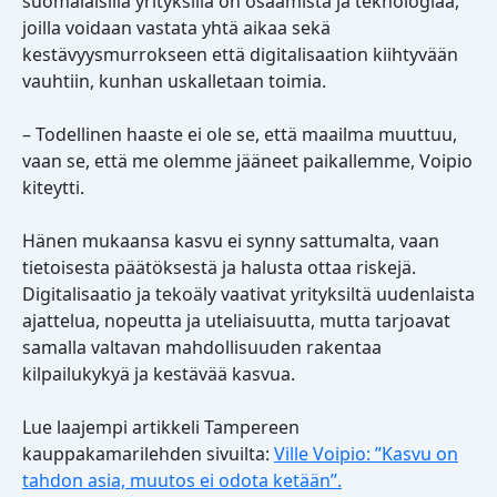
suomalaisilla yrityksillä on osaamista ja teknologiaa,
joilla voidaan vastata yhtä aikaa sekä
kestävyysmurrokseen että digitalisaation kiihtyvään
vauhtiin, kunhan uskalletaan toimia.
– Todellinen haaste ei ole se, että maailma muuttuu,
vaan se, että me olemme jääneet paikallemme, Voipio
kiteytti.
Hänen mukaansa kasvu ei synny sattumalta, vaan
tietoisesta päätöksestä ja halusta ottaa riskejä.
Digitalisaatio ja tekoäly vaativat yrityksiltä uudenlaista
ajattelua, nopeutta ja uteliaisuutta, mutta tarjoavat
samalla valtavan mahdollisuuden rakentaa
kilpailukykyä ja kestävää kasvua.
Lue laajempi artikkeli Tampereen
kauppakamarilehden sivuilta:
Ville Voipio: ”Kasvu on
tahdon asia, muutos ei odota ketään”.