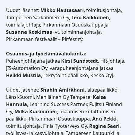
Uudet jäsenet:
Mikko Hautasaari
, toimitusjohtaja,
Tampereen Särkänniemi Oy,
Tero Kaikkonen
,
toimialajohtaja, Pirkanmaan Osuuskauppa ja
Susanna Koskimaa
, vt. toiminnanjohtaja,
Pirkanmaan festivaalit – Pirfest ry.
Osaamis- ja työelämävaliokunta:
Puheenjohtajana jatkaa
Kirsi Sundstedt
, HR-johtaja,
JIS-Automation Oy, varapuheenjohtajana jatkaa
Heikki Mustila
, rekrytointipäällikkö, Kesko Oyj.
Uudet jäsenet:
Shahin Amirkhani,
aluepäällikkö,
Länsi-Suomi, Mehiläinen Oy Tampere,
Kaisa
Hannula
, Learning Success Partner, Fujitsu Finland
Oy,
Milka Kuismanen
, osaamisen kehittämisen
päällikkö, Pirkanmaan Osuuskauppa,
Anu Pekki
,
toimitusjohtaja, Finla Työterveys Oy,
Regina Saari
,
työllisyys- ja kasvujohtaja, Tampereen kaupunki ja