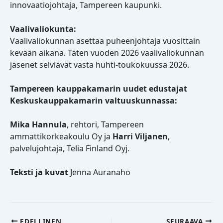
innovaatiojohtaja, Tampereen kaupunki.
Vaalivaliokunta:
Vaalivaliokunnan asettaa puheenjohtaja vuosittain
kevään aikana. Täten vuoden 2026 vaalivaliokunnan
jäsenet selviävät vasta huhti-toukokuussa 2026.
Tampereen kauppakamarin uudet edustajat
Keskuskauppakamarin valtuuskunnassa:
Mika Hannula
, rehtori, Tampereen
ammattikorkeakoulu Oy ja
Harri Viljanen
,
palvelujohtaja, Telia Finland Oyj.
Teksti ja kuvat
Jenna Auranaho
EDELLINEN
SEURAAVA