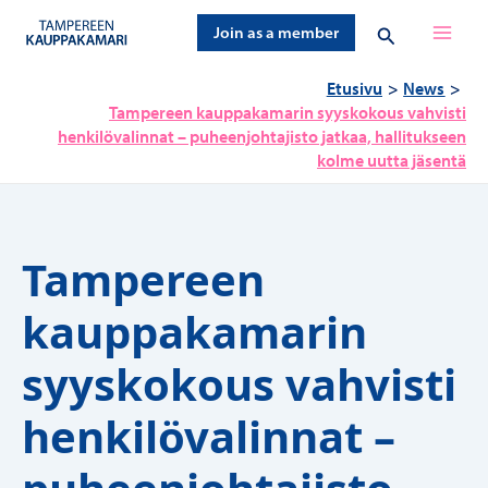
Siirry
Hae
Join as a member
sisältöön
Etusivu
News
Tampereen kauppakamarin syyskokous vahvisti
henkilövalinnat – puheenjohtajisto jatkaa, hallitukseen
kolme uutta jäsentä
Tampereen
kauppakamarin
syyskokous vahvisti
henkilövalinnat –