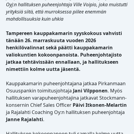
Oyj:n hallituksen puheenjohtaja Ville Voipio, joka muistutti
yrityksiä siitä, että murroksessa piilee enemmän
mahdollisuuksia kuin uhkia
Tampereen kauppakamarin syyskokous vahvisti
tänään 26. marraskuuta vuoden 2026
henkilövalinnat sekä päätti kauppakamarin
valiokuntien kokoonpanoista. Puheenjohtajisto
jatkaa tehtävissään ennallaan, ja hallitukseen
nimettiin kolme uutta jäsentä.
Kauppakamarin puheenjohtajana jatkaa Pirkanmaan
Osuuspankin toimitusjohtaja
Jani Vilpponen
. Myös
hallituksen varapuheenjohtajina jatkavat Stockmann-
konsernin Chief Sales Officer
Päivi Itkonen-Melartin
ja Rajalahti Coaching Oy:n hallituksen puheenjohtaja
Janne Rajalahti
.
Hallituksen kokoonpanoon tuli samalla kolme uutta