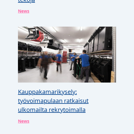
News
Kauppakamarikysely:
työvoimapulaan ratkaisut
ulkomailta rekrytoimalla
News