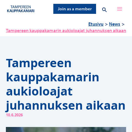
Siirry
Hae
Join as a member
sisältöön
Etusivu
News
Tampereen kauppakamarin aukioloajat juhannuksen aikaan
Tampereen
kauppakamarin
aukioloajat
juhannuksen aikaan
10.6.2026