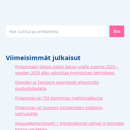
Etsi
Etsi
Viimeisimmät julkaisut
Pirkanmaan talous palasi kasvu-uralle vuonna 2025 –
vuoden 2026 alku vahvistaa myönteisen kehityksen
Dresden ja Tampere syventävät yhteistyötä
puolijohdealalla
Pirkanmaa on TKI-toiminnan mahtimaakunta
Pirkanmaa on Suomen tieliikenteen tukkoisin
solmukohta
Kauppakamarikysely | Vientinäkymät vahvat jo kolmatta
kertaa peräkkäin