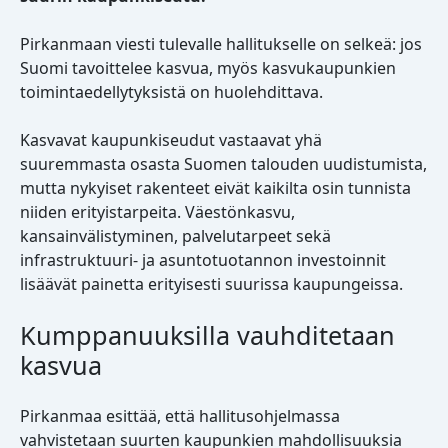
Pirkanmaan viesti tulevalle hallitukselle on selkeä: jos
Suomi tavoittelee kasvua, myös kasvukaupunkien
toimintaedellytyksistä on huolehdittava.
Kasvavat kaupunkiseudut vastaavat yhä
suuremmasta osasta Suomen talouden uudistumista,
mutta nykyiset rakenteet eivät kaikilta osin tunnista
niiden erityistarpeita. Väestönkasvu,
kansainvälistyminen, palvelutarpeet sekä
infrastruktuuri- ja asuntotuotannon investoinnit
lisäävät painetta erityisesti suurissa kaupungeissa.
Kumppanuuksilla vauhditetaan
kasvua
Pirkanmaa esittää, että hallitusohjelmassa
vahvistetaan suurten kaupunkien mahdollisuuksia