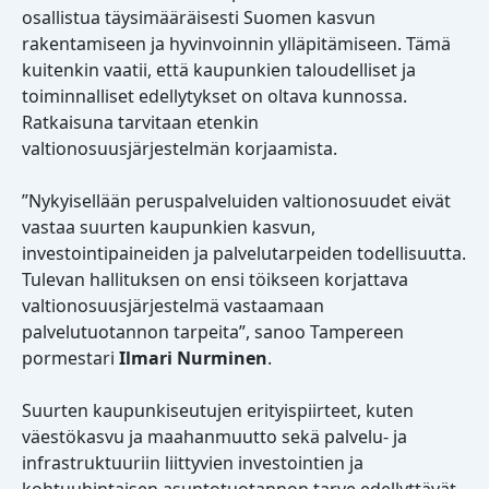
osallistua täysimääräisesti Suomen kasvun
rakentamiseen ja hyvinvoinnin ylläpitämiseen. Tämä
kuitenkin vaatii, että kaupunkien taloudelliset ja
toiminnalliset edellytykset on oltava kunnossa.
Ratkaisuna tarvitaan etenkin
valtionosuusjärjestelmän korjaamista.
”Nykyisellään peruspalveluiden valtionosuudet eivät
vastaa suurten kaupunkien kasvun,
investointipaineiden ja palvelutarpeiden todellisuutta.
Tulevan hallituksen on ensi töikseen korjattava
valtionosuusjärjestelmä vastaamaan
palvelutuotannon tarpeita”, sanoo Tampereen
pormestari
Ilmari Nurminen
.
Suurten kaupunkiseutujen erityispiirteet, kuten
väestökasvu ja maahanmuutto sekä palvelu- ja
infrastruktuuriin liittyvien investointien ja