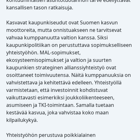
kohtuuhintaisen asuntotuotannon tarve edellyttävät
kansallisen tason ratkaisuja.
Kasvavat kaupunkiseudut ovat Suomen kasvun
moottoreita, mutta onnistuakseen ne tarvitsevat
vahvaa kumppanuutta valtion kanssa. Siksi
kaupunkipolitiikan on perustuttava sopimukselliseen
yhteistyöhön. MAL-sopimukset,
ekosysteemisopimukset ja valtion ja suurten
kaupunkien strateginen allianssiyhteistyö ovat
osoittaneet toimivuutensa. Näitä kumppanuuksia on
vahvistettava ja kehitettävä edelleen. Yhteistyöllä
varmistetaan, että investoinnit kohdistuvat
vaikuttavasti esimerkiksi joukkoliikenteeseen,
asumiseen ja TKI-toimintaan. Samalla tuetaan
kestävää kasvua, joka vahvistaa koko maan
kilpailukykyä.
Yhteistyöhön perustuva poikkialainen