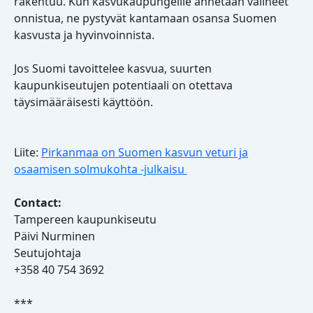
rakentuu. Kun kasvukaupungeille annetaan välineet
onnistua, ne pystyvät kantamaan osansa Suomen
kasvusta ja hyvinvoinnista.
Jos Suomi tavoittelee kasvua, suurten
kaupunkiseutujen potentiaali on otettava
täysimääräisesti käyttöön.
Liite:
Pirkanmaa on Suomen kasvun veturi ja
osaamisen solmukohta -julkaisu
Contact:
Tampereen kaupunkiseutu
Päivi Nurminen
Seutujohtaja
+358 40 754 3692
***