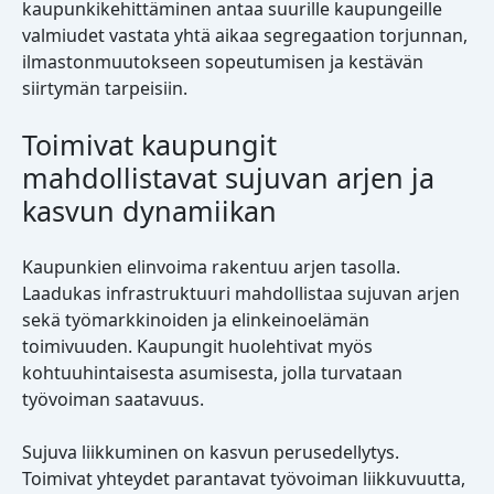
kaupunkikehittäminen antaa suurille kaupungeille
valmiudet vastata yhtä aikaa segregaation torjunnan,
ilmastonmuutokseen sopeutumisen ja kestävän
siirtymän tarpeisiin.
Toimivat kaupungit
mahdollistavat sujuvan arjen ja
kasvun dynamiikan
Kaupunkien elinvoima rakentuu arjen tasolla.
Laadukas infrastruktuuri mahdollistaa sujuvan arjen
sekä työmarkkinoiden ja elinkeinoelämän
toimivuuden. Kaupungit huolehtivat myös
kohtuuhintaisesta asumisesta, jolla turvataan
työvoiman saatavuus.
Sujuva liikkuminen on kasvun perusedellytys.
Toimivat yhteydet parantavat työvoiman liikkuvuutta,