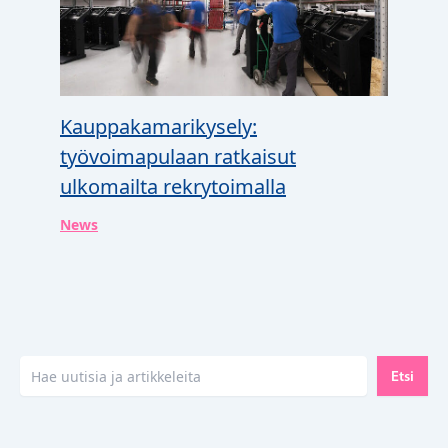
Kauppakamarikysely:
työvoimapulaan ratkaisut
ulkomailta rekrytoimalla
News
Etsi
Etsi