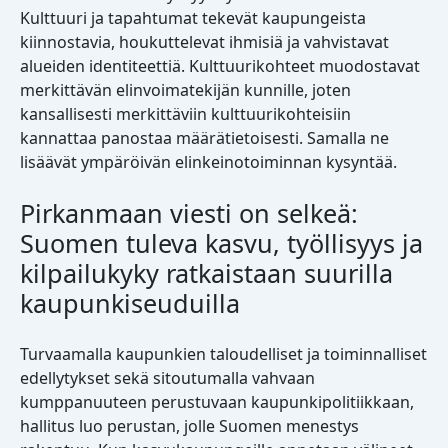
Kulttuuri ja tapahtumat tekevät kaupungeista
kiinnostavia, houkuttelevat ihmisiä ja vahvistavat
alueiden identiteettiä. Kulttuurikohteet muodostavat
merkittävän elinvoimatekijän kunnille, joten
kansallisesti merkittäviin kulttuurikohteisiin
kannattaa panostaa määrätietoisesti. Samalla ne
lisäävät ympäröivän elinkeinotoiminnan kysyntää.
Pirkanmaan viesti on selkeä:
Suomen tuleva kasvu, työllisyys ja
kilpailukyky ratkaistaan suurilla
kaupunkiseuduilla
Turvaamalla kaupunkien taloudelliset ja toiminnalliset
edellytykset sekä sitoutumalla vahvaan
kumppanuuteen perustuvaan kaupunkipolitiikkaan,
hallitus luo perustan, jolle Suomen menestys