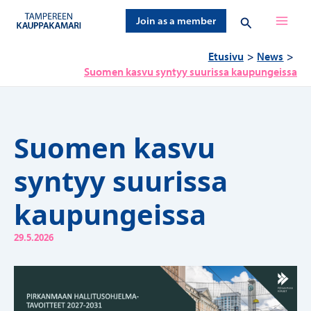
Siirry
Hae
Join as a member
sisältöön
Etusivu
News
Suomen kasvu syntyy suurissa kaupungeissa
Suomen kasvu
syntyy suurissa
kaupungeissa
29.5.2026