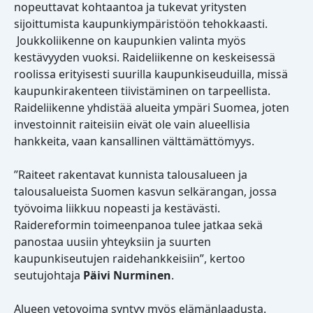
nopeuttavat kohtaantoa ja tukevat yritysten
sijoittumista kaupunkiympäristöön tehokkaasti.
Joukkoliikenne on kaupunkien valinta myös
kestävyyden vuoksi. Raideliikenne on keskeisessä
roolissa erityisesti suurilla kaupunkiseuduilla, missä
kaupunkirakenteen tiivistäminen on tarpeellista.
Raideliikenne yhdistää alueita ympäri Suomea, joten
investoinnit raiteisiin eivät ole vain alueellisia
hankkeita, vaan kansallinen välttämättömyys.
”Raiteet rakentavat kunnista talousalueen ja
talousalueista Suomen kasvun selkärangan, jossa
työvoima liikkuu nopeasti ja kestävästi.
Raidereformin toimeenpanoa tulee jatkaa sekä
panostaa uusiin yhteyksiin ja suurten
kaupunkiseutujen raidehankkeisiin”, kertoo
seutujohtaja
Päivi Nurminen
.
Alueen vetovoima syntyy myös elämänlaadusta.