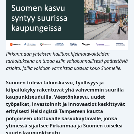
Pirkanmaan yhteisten hallitusohjelmatavoitteiden
tarkoituksena on tuoda esiin valtakunnallisesti päätettäviä
asioita, joilla voidaan varmistaa kasvua koko Suomelle.
Suomen tuleva talouskasvu, työllisyys ja
kilpailukyky rakentuvat yhä vahvemmin suurilla
kaupunkiseuduilla. Väestönkasvu, uudet
työpaikat, investoinnit ja innovaatiot keskittyvät
erityisesti Helsingistä Tampereen kautta
pohjoiseen ulottuvalle kasvukäytävälle, jonka
ytimessä sijaitsee Pirkanmaa ja Suomen toiseksi
suurin kaupunkiseutu.