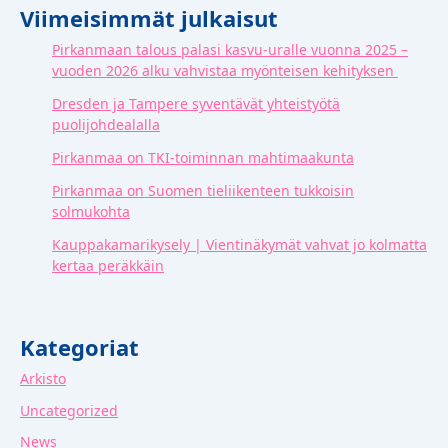
Viimeisimmät julkaisut
Pirkanmaan talous palasi kasvu-uralle vuonna 2025 –
vuoden 2026 alku vahvistaa myönteisen kehityksen
Dresden ja Tampere syventävät yhteistyötä
puolijohdealalla
Pirkanmaa on TKI-toiminnan mahtimaakunta
Pirkanmaa on Suomen tieliikenteen tukkoisin
solmukohta
Kauppakamarikysely | Vientinäkymät vahvat jo kolmatta
kertaa peräkkäin
Kategoriat
Arkisto
Uncategorized
News