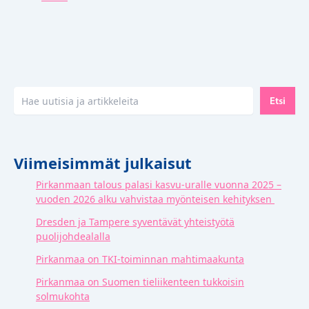
Etsi
Etsi
Viimeisimmät julkaisut
Pirkanmaan talous palasi kasvu-uralle vuonna 2025 –
vuoden 2026 alku vahvistaa myönteisen kehityksen
Dresden ja Tampere syventävät yhteistyötä
puolijohdealalla
Pirkanmaa on TKI-toiminnan mahtimaakunta
Pirkanmaa on Suomen tieliikenteen tukkoisin
solmukohta