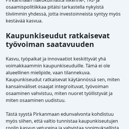
Pirkanmaan näkökulmasta liikenne-, TKI- ja
osaamispolitiikkaa pitäisi tarkastella nykyistä
tiiviimmin yhdessä, jotta investoinneista syntyy myös
kestävää kasvua.
Kaupunkiseudut ratkaisevat
työvoiman saatavuuden
Kasvu, työpaikat ja innovaatiot keskittyvät yhä
voimakkaammin kaupunkiseuduille. Tämä ei ole
alueellinen mielipide, vaan tilannekuva.
Kaupunkiseudut ratkaisevat käytännössä sen, miten
kansainväliset osaajat integroituvat, työvoiman
osaaminen vahvistuu, miten nuoret työllistyvät ja
miten osaaminen uudistuu.
Tästä syystä Pirkanmaan edunvalvonta kohdistuu
myös siihen, että valtio tunnistaa kaupunkiseutujen
roolin kasvun vetureina ja vahvistaa sopimuksellista