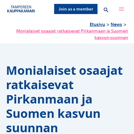
Siirry
Hae
Join as a member
sisältöön
Etusivu
News
Monialaiset osaajat ratkaisevat Pirkanmaan ja Suomen
kasvun suunnan
Monialaiset osaajat
ratkaisevat
Pirkanmaan ja
Suomen kasvun
suunnan