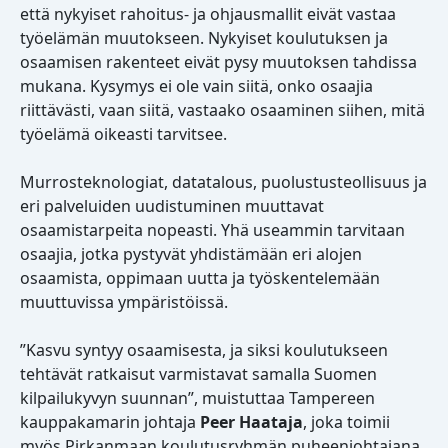
että nykyiset rahoitus- ja ohjausmallit eivät vastaa
työelämän muutokseen. Nykyiset koulutuksen ja
osaamisen rakenteet eivät pysy muutoksen tahdissa
mukana. Kysymys ei ole vain siitä, onko osaajia
riittävästi, vaan siitä, vastaako osaaminen siihen, mitä
työelämä oikeasti tarvitsee.
Murrosteknologiat, datatalous, puolustusteollisuus ja
eri palveluiden uudistuminen muuttavat
osaamistarpeita nopeasti. Yhä useammin tarvitaan
osaajia, jotka pystyvät yhdistämään eri alojen
osaamista, oppimaan uutta ja työskentelemään
muuttuvissa ympäristöissä.
”Kasvu syntyy osaamisesta, ja siksi koulutukseen
tehtävät ratkaisut varmistavat samalla Suomen
kilpailukyvyn suunnan”, muistuttaa Tampereen
kauppakamarin johtaja
Peer Haataja
, joka toimii
myös Pirkanmaan koulutusryhmän puheenjohtajana.