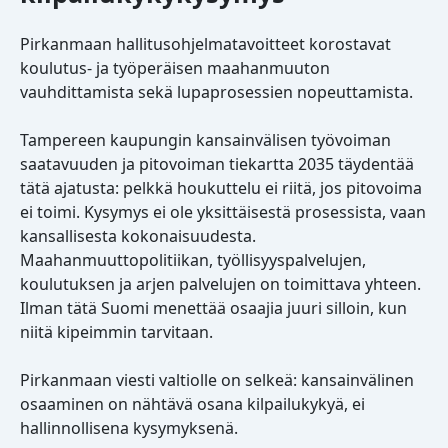
Pirkanmaan hallitusohjelmatavoitteet korostavat
koulutus- ja työperäisen maahanmuuton
vauhdittamista sekä lupaprosessien nopeuttamista.
Tampereen kaupungin kansainvälisen työvoiman
saatavuuden ja pitovoiman tiekartta 2035 täydentää
tätä ajatusta: pelkkä houkuttelu ei riitä, jos pitovoima
ei toimi. Kysymys ei ole yksittäisestä prosessista, vaan
kansallisesta kokonaisuudesta.
Maahanmuuttopolitiikan, työllisyyspalvelujen,
koulutuksen ja arjen palvelujen on toimittava yhteen.
Ilman tätä Suomi menettää osaajia juuri silloin, kun
niitä kipeimmin tarvitaan.
Pirkanmaan viesti valtiolle on selkeä: kansainvälinen
osaaminen on nähtävä osana kilpailukykyä, ei
hallinnollisena kysymyksenä.