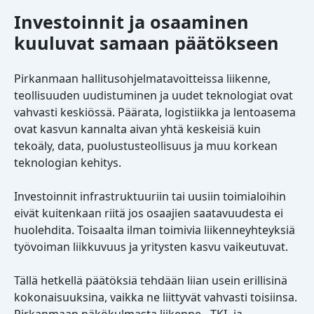
Investoinnit ja osaaminen
kuuluvat samaan päätökseen
Pirkanmaan hallitusohjelmatavoitteissa liikenne,
teollisuuden uudistuminen ja uudet teknologiat ovat
vahvasti keskiössä. Päärata, logistiikka ja lentoasema
ovat kasvun kannalta aivan yhtä keskeisiä kuin
tekoäly, data, puolustusteollisuus ja muu korkean
teknologian kehitys.
Investoinnit infrastruktuuriin tai uusiin toimialoihin
eivät kuitenkaan riitä jos osaajien saatavuudesta ei
huolehdita. Toisaalta ilman toimivia liikenneyhteyksiä
työvoiman liikkuvuus ja yritysten kasvu vaikeutuvat.
Tällä hetkellä päätöksiä tehdään liian usein erillisinä
kokonaisuuksina, vaikka ne liittyvät vahvasti toisiinsa.