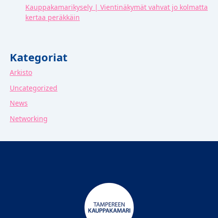
Kauppakamarikysely | Vientinäkymät vahvat jo kolmatta
kertaa peräkkäin
Kategoriat
Arkisto
Uncategorized
News
Networking