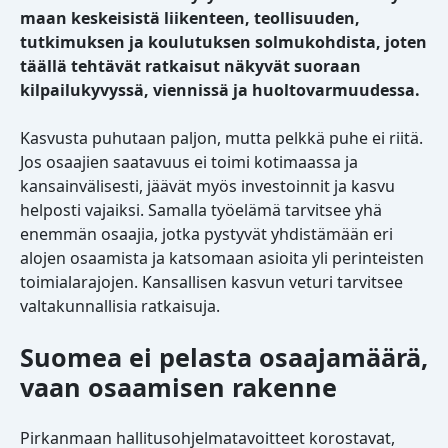
maan keskeisistä liikenteen, teollisuuden,
tutkimuksen ja koulutuksen solmukohdista, joten
täällä tehtävät ratkaisut näkyvät suoraan
kilpailukyvyssä, viennissä ja huoltovarmuudessa.
Kasvusta puhutaan paljon, mutta pelkkä puhe ei riitä.
Jos osaajien saatavuus ei toimi kotimaassa ja
kansainvälisesti, jäävät myös investoinnit ja kasvu
helposti vajaiksi. Samalla työelämä tarvitsee yhä
enemmän osaajia, jotka pystyvät yhdistämään eri
alojen osaamista ja katsomaan asioita yli perinteisten
toimialarajojen. Kansallisen kasvun veturi tarvitsee
valtakunnallisia ratkaisuja.
Suomea ei pelasta osaajamäärä,
vaan osaamisen rakenne
Pirkanmaan hallitusohjelmatavoitteet korostavat,