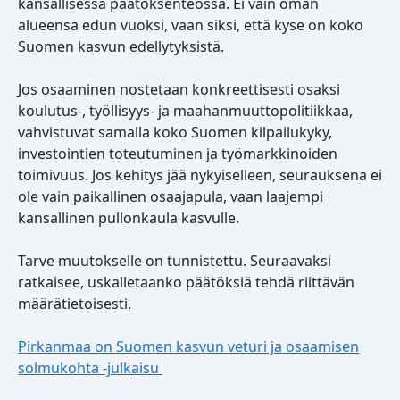
kansallisessa päätöksenteossa. Ei vain oman
alueensa edun vuoksi, vaan siksi, että kyse on koko
Suomen kasvun edellytyksistä.
Jos osaaminen nostetaan konkreettisesti osaksi
koulutus-, työllisyys- ja maahanmuuttopolitiikkaa,
vahvistuvat samalla koko Suomen kilpailukyky,
investointien toteutuminen ja työmarkkinoiden
toimivuus. Jos kehitys jää nykyiselleen, seurauksena ei
ole vain paikallinen osaajapula, vaan laajempi
kansallinen pullonkaula kasvulle.
Tarve muutokselle on tunnistettu. Seuraavaksi
ratkaisee, uskalletaanko päätöksiä tehdä riittävän
määrätietoisesti.
Pirkanmaa on Suomen kasvun veturi ja osaamisen
solmukohta -julkaisu