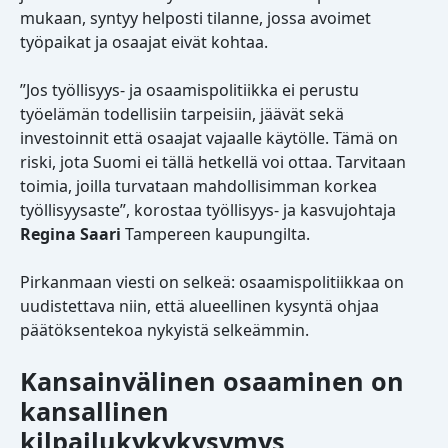
mukaan, syntyy helposti tilanne, jossa avoimet
työpaikat ja osaajat eivät kohtaa.
”Jos työllisyys- ja osaamispolitiikka ei perustu
työelämän todellisiin tarpeisiin, jäävät sekä
investoinnit että osaajat vajaalle käytölle. Tämä on
riski, jota Suomi ei tällä hetkellä voi ottaa. Tarvitaan
toimia, joilla turvataan mahdollisimman korkea
työllisyysaste”, korostaa työllisyys- ja kasvujohtaja
Regina Saari
Tampereen kaupungilta.
Pirkanmaan viesti on selkeä: osaamispolitiikkaa on
uudistettava niin, että alueellinen kysyntä ohjaa
päätöksentekoa nykyistä selkeämmin.
Kansainvälinen osaaminen on
kansallinen
kilpailukykykysymys