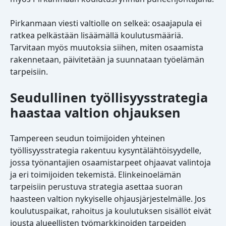
Pirkanmaan viesti valtiolle on selkeä: osaajapula ei
ratkea pelkästään lisäämällä koulutusmääriä.
Tarvitaan myös muutoksia siihen, miten osaamista
rakennetaan, päivitetään ja suunnataan työelämän
tarpeisiin.
Seudullinen työllisyysstrategia
haastaa valtion ohjauksen
Tampereen seudun toimijoiden yhteinen
työllisyysstrategia rakentuu kysyntälähtöisyydelle,
jossa työnantajien osaamistarpeet ohjaavat valintoja
ja eri toimijoiden tekemistä. Elinkeinoelämän
tarpeisiin perustuva strategia asettaa suoran
haasteen valtion nykyiselle ohjausjärjestelmälle. Jos
koulutuspaikat, rahoitus ja koulutuksen sisällöt eivät
jousta alueellisten työmarkkinoiden tarpeiden