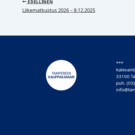
EDELLINEN
Liikematkustus 2026 – 8.12.2025
***
Kalevanti
33100 T
puh. (03
info@tam