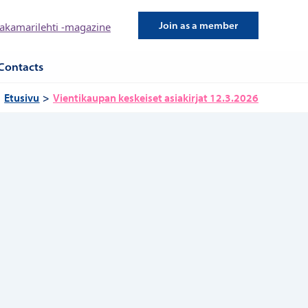
Join as a member
kamarilehti -magazine
Contacts
Etusivu
Vientikaupan keskeiset asiakirjat 12.3.2026