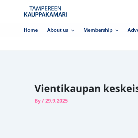
Siirry
sisältöön
Home
About us
Membership
Adv
Vientikaupan keskeise
By
/
29.9.2025