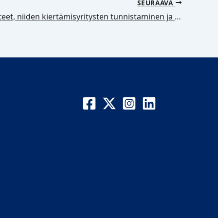
SEURAAVA
EU:n pakotteet, niiden kiertämisyritysten tunnistaminen ja kaksikäyttötuotteiden valvonta 21.4.2026