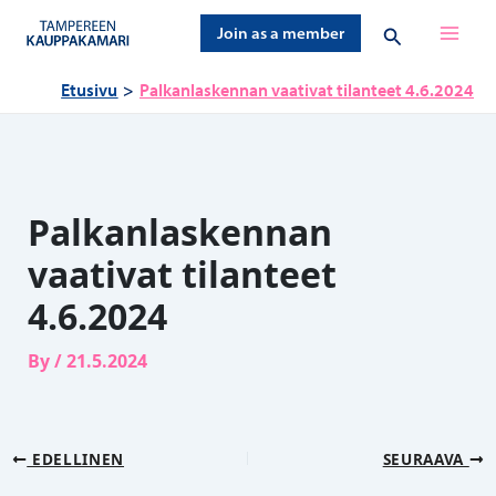
Siirry
Hae
Join as a member
sisältöön
Etusivu
Palkanlaskennan vaativat tilanteet 4.6.2024
Palkanlaskennan
vaativat tilanteet
4.6.2024
By
/
21.5.2024
EDELLINEN
SEURAAVA