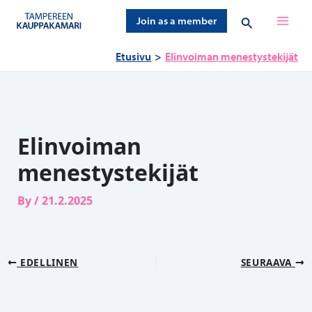
Siirry
Hae
Join as a member
sisältöön
Etusivu
Elinvoiman menestystekijät
Elinvoiman
menestystekijät
By
/
21.2.2025
EDELLINEN
SEURAAVA