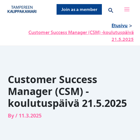
Siirry
Hae
Join as a member
sisältöön
Etusivu
Customer Success Manager (CSM) -koulutuspäivä
21.5.2025
Customer Success
Manager (CSM) -
koulutuspäivä 21.5.2025
By
/
11.3.2025